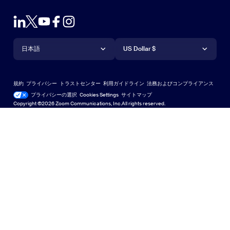
Zoom接続テスト
プランと料金
Outlookプラグイン
アカウント
デモをリクエスト
iPhone / iPadアプリ
iPhone / iPadアプリ
言語
通貨
ヘルプセンター
ヘルプセンター
ウェビナーとイベント
Androidアプリ
日本語
Androidアプリ
US Dollar $
ラーニングセンター
Zoom Experience Center
Zoom Experience Center
Zoomバーチャル背景
Deutsch
US Dollar $
Zoomコミュニティ
規約
プライバシー
トラストセンター
利用ガイドライン
法務およびコンプライアンス
English
テクニカルコンテンツライブラリ
テクニカルコンテンツライブラ
プライバシーの選択
Cookies Settings
サイトマップ
サイトマップ
Copyright ©2026 Zoom Communications, Inc.All rights reserved.
Español
フィードバック
お問い合わせ
お問い合わせ
Français
アクセシビリティ
Indonesia
開発者向けサポート
Italiano
プライバシー、セキュリティ、リーガルポリシー、現代奴
日本語
隷法の透明性に関する声明
한국어
Nederlands