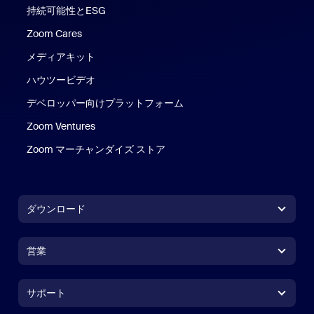
持続可能性とESG
Zoom Cares
Zoom Cares
メディアキット
ハウツービデオ
デベロッパー向けプラットフォーム
Zoom Ventures
Zoom マーチャンダイズ ストア
Zoom マーチャンダイズ ストア
ダウンロード
Zoom Workplaceアプリ
Zoom Workplaceアプリ
営業
Zoom Roomsアプリ
Zoom Roomsアプリ
+1.888.799.9666
クリックで発信
Zoom Roomsコントローラ
サポート
サポート
営業担当にお問い合わせ
ブラウザ拡張機能