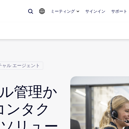
ミーティング
サインイン
サポート
チャル エージェント
めているもの、トレンドになっているもの、話題を呼んでいるもの — 
。
ル管理か
Notes
ミ
omMate
ル
コンタク
話
Can
 ソリュー
tact Center
CX