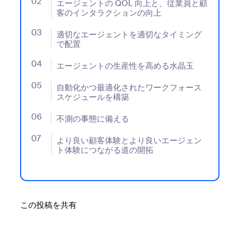
02
- Jumplink to エージェントの QOL 向上と、
エージェントの QOL 向上と、従業員と顧
客のインタラクションの向上
03
- Jumplink to 適切なエージェントを適切なタイミン
適切なエージェントを適切なタイミング
で配置
04
- Jumplink to エージェントの生産性を高める水晶玉
エージェントの生産性を高める水晶玉
05
- Jumplink to 自動化かつ最適化されたワークフォ
自動化かつ最適化されたワークフォース
スケジュールを構築
06
- Jumplink to 不測の事態に備える
不測の事態に備える
07
- Jumplink to より良い顧客体験とより良いエー
より良い顧客体験とより良いエージェン
ト体験につながる道の開拓
この投稿を共有