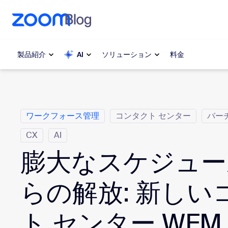
ンテンツへスキップ
チャットへスキップ
製品紹介
AI
ソリューション
料金
カ テ ゴ リ
人気
人気
ワークフォース管理
コンタクト センター
バー
注目を集
Zoom Workplace
介します
CX
AI
Zoomビジネスサービス
膨大なスケジュー
My 
Zoom CX
Zo
らの解放: 新しい
電
Zoom AI
ト センター WFM
Con