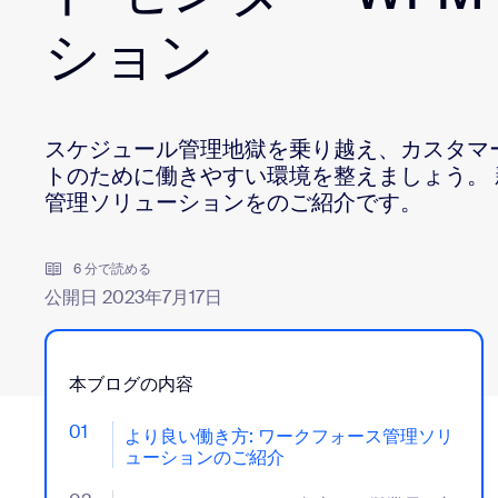
デベロッパー
ション
Bon
アプリと連携
スケジュール管理地獄を乗り越え、カスタマ
デスクトップにインストール
お問い合わせ
トのために働きやすい環境を整えましょう。
ダウンロードセンター
+1.888.799.9666
/
+1-888-303-101
管理ソリューションをのご紹介です。
6 分で読める
公開日 2023年7月17日
本ブログの内容
01
- Jumplink to より良い働き方: ワークフォース
より良い働き方: ワークフォース管理ソリ
ューションのご紹介