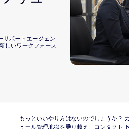
sai
ーサポートエージェン
 新しいワークフォース
2
管理ソリューションのご紹介
もっといいやり方はないのでしょうか？ 
ュール管理地獄を乗り越え、コンタクト 