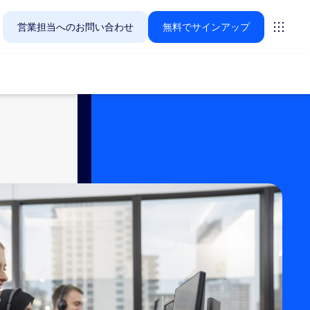
営業担当へのお問い合わせ
無料でサインアップ
Zoomのお客様が今関心を寄せているソリューションをご紹
ーティング
ーム
vas
インサイト