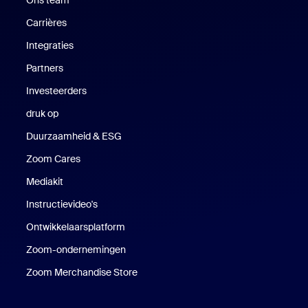
Ons team
Carrières
Vacatures
Integraties
Partners
Investeerders
druk op
Druk op
Duurzaamheid & ESG
Duurzaamheid en ESG
Zoom Cares
Zoom Cares
Mediakit
Mediakit
Instructievideo's
Ontwikkelaarsplatform
Zoom-ondernemingen
Zoom Ventures
Zoom Merchandise Store
Zoom Merchandise Store