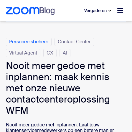
 naar hoofdinhoud gaan
 naar hulp via chat
Vergaderen
Categorieën
Personeelsbeheer
Contact Center
Virtual Agent
CX
AI
Nooit meer gedoe met
inplannen: maak kennis
met onze nieuwe
contactcenteroplossing
WFM
Nooit meer gedoe met inplannen. Laat jouw
klantenservicemedewerkers op een betere manier