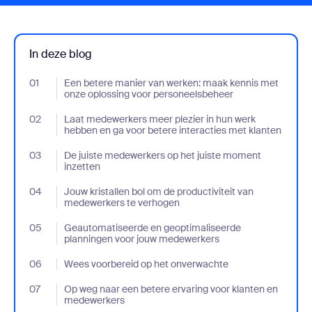
In deze blog
01
- Jumplink to Een betere manier van werken: maak kennis met 
Een betere manier van werken: maak kennis met
onze oplossing voor personeelsbeheer
02
- Jumplink to Laat medewerkers meer plezier in hun werk hebben
Laat medewerkers meer plezier in hun werk
hebben en ga voor betere interacties met klanten
03
- Jumplink to De juiste medewerkers op het juiste moment inzet
De juiste medewerkers op het juiste moment
inzetten
04
- Jumplink to Jouw kristallen bol om de productiviteit van mede
Jouw kristallen bol om de productiviteit van
medewerkers te verhogen
05
- Jumplink to Geautomatiseerde en geoptimaliseerde planning
Geautomatiseerde en geoptimaliseerde
planningen voor jouw medewerkers
06
- Jumplink to Wees voorbereid op het onverwachte
Wees voorbereid op het onverwachte
07
- Jumplink to Op weg naar een betere ervaring voor klanten en
Op weg naar een betere ervaring voor klanten en
medewerkers