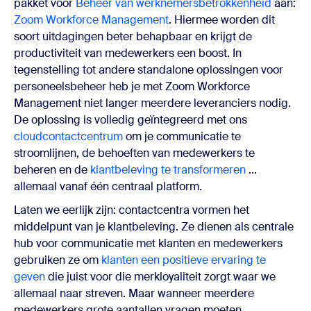
pakket voor
Beheer van werknemersbetrokkenheid
aan:
Zoom Workforce Management
. Hiermee worden dit
soort uitdagingen beter behapbaar en krijgt de
productiviteit van medewerkers een boost. In
tegenstelling tot andere standalone oplossingen voor
personeelsbeheer heb je met Zoom Workforce
Management niet langer meerdere leveranciers nodig.
De oplossing is volledig geïntegreerd met ons
cloudcontactcentrum
om je communicatie te
stroomlijnen, de behoeften van medewerkers te
beheren en de
klantbeleving te transformeren
...
allemaal vanaf één centraal platform.
Laten we eerlijk zijn: contactcentra vormen het
middelpunt van je klantbeleving. Ze dienen als centrale
hub voor communicatie met klanten en medewerkers
gebruiken ze om
klanten een positieve ervaring te
geven
die juist voor die merkloyaliteit zorgt waar we
allemaal naar streven. Maar wanneer meerdere
medewerkers grote aantallen vragen moeten