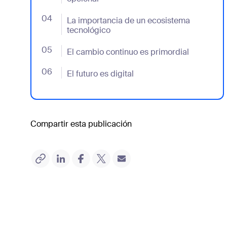
04
- Jumplink to La importancia de un ecosistema te
La importancia de un ecosistema
tecnológico
05
- Jumplink to El cambio continuo es primordial
El cambio continuo es primordial
06
- Jumplink to El futuro es digital
El futuro es digital
Compartir esta publicación