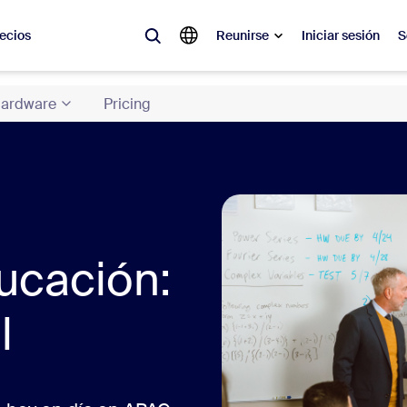
ecios
Reunirse
Iniciar sesión
S
ardware
Pricing
lar
olicitado, lo que está en tendencia, lo que genera expectativa: las solu
 momento.
 notas
Reu
omMate
Ro
ucación:
one
Can
l
tro de contacto
Inf
sai