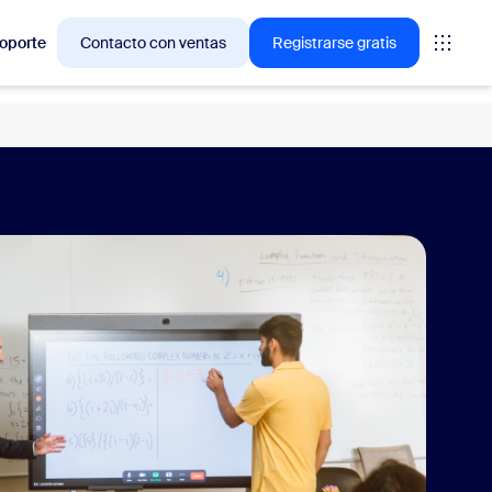
oporte
Contacto con ventas
Registrarse gratis
ciones en las que los clientes de Zoom están interesados
niones
oms
vas
ormación de CX