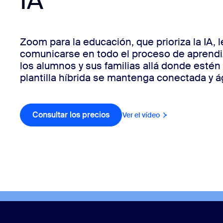
IA
Zoom para la educación, que prioriza la IA, 
Instalar en el escritorio
Iniciar contacto
Centro de descargas
+1.888.799.9666
/
+1.888.303.1012
comunicarse en todo el proceso de aprendiz
los alumnos y sus familias allá donde estén 
plantilla híbrida se mantenga conectada y ág
Consultar los precios
Consultar los precios
Ver el vídeo
Ver el vídeo