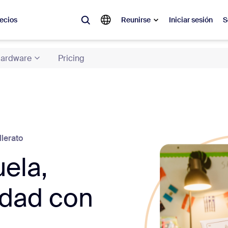
ecios
Reunirse
Iniciar sesión
S
ardware
Pricing
lar
licitado, lo que está en tendencia, lo que genera expectativa: las soluc
 de Zoom están interesados en este momento.
 notas
Reuniones
llerato
omMate
Rooms
ela,
one
Canvas
dad con
tro de contacto
Información de CX
sai