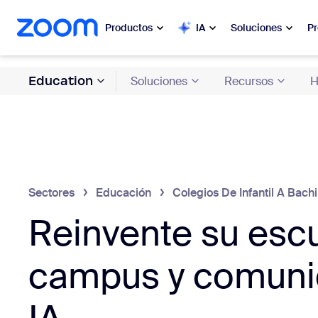
 al contenido principal
 ir al chat de ayuda
Productos
IA
Soluciones
Pr
Education
Soluciones
Recursos
H
Popular
Popu
Lo más so
Zoom Workplace
clientes
Servicios comerciales de Zoom
Mis
Sectores
Educación
Colegios De Infantil A Bachi
Zoom CX
Zo
Reinvente su escu
Ph
IA de Zoom
campus y comuni
Cen
Desarrolladores
Bon
Aplicaciones e integraciones