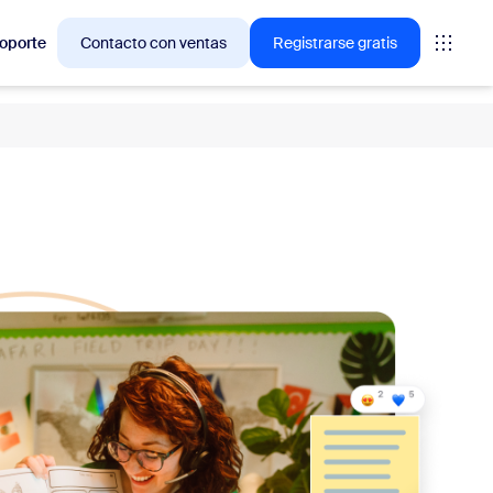
oporte
Contacto con ventas
Registrarse gratis
🚀
NUEVO
iones en las que los
My Notes, su tomador de
notas con IA
Captura, resume y extrae
automáticamente los elementos de
acción de cualquier reunión virtual o
presencial.