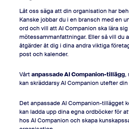
Låt oss säga att din organisation har be
Kanske jobbar du i en bransch med en uni
ord och vill att AI Companion ska lära si
mötessammanfattningar. Eller så vill du 
åtgärder åt dig i dina andra viktiga företa
post och kalender.
Vårt
anpassade AI Companion-tillägg
,
kan skräddarsy AI Companion utefter din
Det anpassade AI Companion-tillägget k
kan ladda upp dina egna ordböcker för att
hos AI Companion och skapa kunskapssam