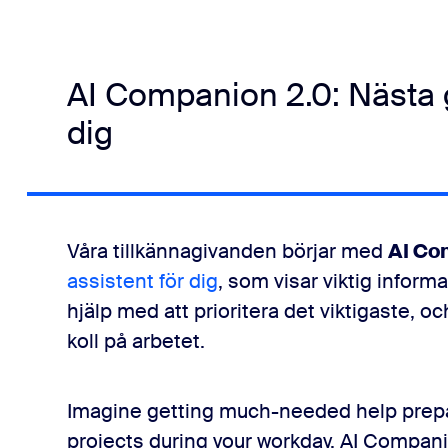
AI Companion 2.0: Nästa g
dig
Våra tillkännagivanden börjar med
AI Co
assistent för dig
, som visar viktig informa
hjälp med att prioritera det viktigaste, oc
koll på arbetet.
Imagine getting much-needed help prepar
projects during your workday. AI Companion