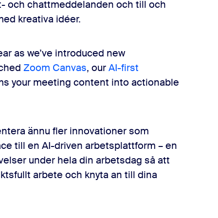
st- och chattmeddelanden och till och
ed kreativa idéer.
ear as we’ve introduced new
nched
Zoom Canvas
, our
AI-first
ms your meeting content into actionable
entera ännu fler innovationer som
 till en AI-driven arbetsplattform – en
velser under hela din arbetsdag så att
ktsfullt arbete och knyta an till dina