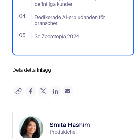
befintliga kunder
04
- Jumplink to Dedikerade AI-erbjudanden för bransc
Dedikerade AI-erbjudanden för
branscher
05
- Jumplink to Se Zoomtopia 2024
Se Zoomtopia 2024
Dela detta inlägg
Smita Hashim
Produktchef