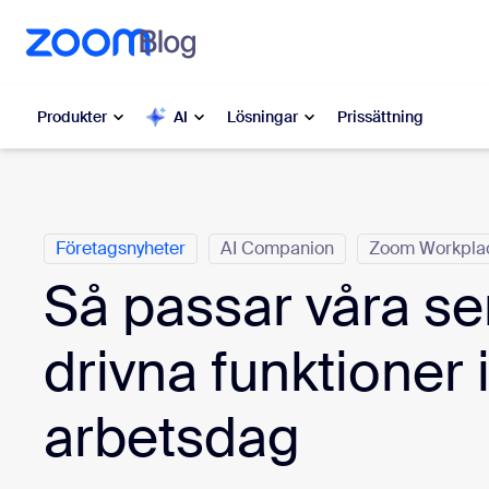
till huvudinnehåll
a till hjälpchatt
Produkter
AI
Lösningar
Prissättning
Kategorier
Populärt
Popu
Företagsnyheter
AI Companion
Zoom Workpla
Nytt, po
Zoom Workplace
Så passar våra se
My 
Zoom-företagstjänster
drivna funktioner i
Zo
Zoom CX
Ph
arbetsdag
Zoom AI
Con