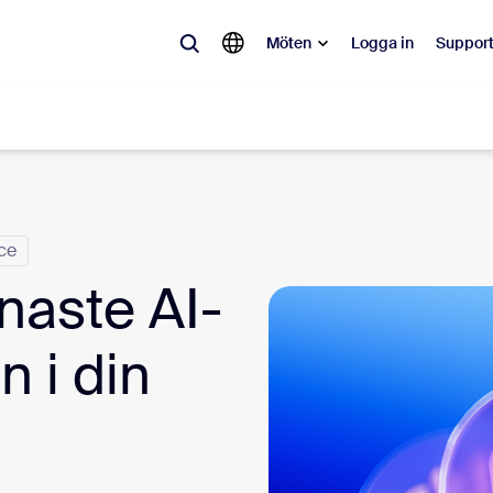
Möten
Logga in
Suppor
lärt
ce
pulärt och omtalat – lösningarna som Zoom-kunder gillar just nu.
naste AI-
Notes
Mee
n i din
omMate
Ro
one
Can
tact Center
CX-