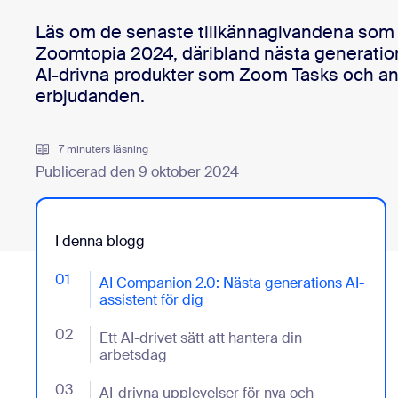
Utvecklare
Bon
Läs om de senaste tillkännagivandena som
Appar och integreringar
Zoomtopia 2024, däribland nästa generatio
AI-drivna produkter som Zoom Tasks och a
erbjudanden.
Installera på dator
Kontakta oss
Nedladdningscenter
+1 (0)888-799 9666
/
+1 (0)888-303 101
7 minuters läsning
Publicerad den 9 oktober 2024
I denna blogg
01
- Jumplink to AI Companion 2.0: Nästa generations AI
AI Companion 2.0: Nästa generations AI-
assistent för dig
02
- Jumplink to Ett AI-drivet sätt att hantera din arbets
Ett AI-drivet sätt att hantera din
arbetsdag
03
- Jumplink to AI-drivna upplevelser för nya och befin
AI-drivna upplevelser för nya och