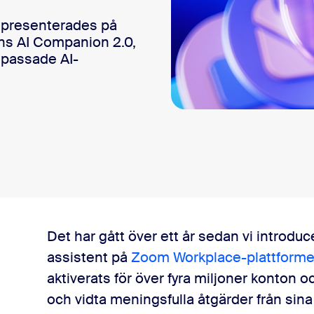
sai
 presenterades på
ns AI Companion 2.0,
npassade AI-
2
-assistent för dig
Det har gått över ett år sedan vi introdu
assistent på
Zoom Workplace-plattform
dag
aktiverats för över fyra miljoner konton o
och vidta meningsfulla åtgärder från si
tliga kunder