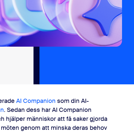
cerade
AI Companion
som din AI-
en
. Sedan dess har AI Companion
ch hjälper människor att få saker gjorda
na möten genom att minska deras behov