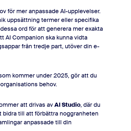
hov för mer anpassade AI-upplevelser.
k uppsättning termer eller specifika
g dessa ord för att generera mer exakta
att AI Companion ska kunna vidta
gsappar från tredje part, utöver din e-
 som kommer under 2025, gör att du
 organisations behov.
ommer att drivas av
AI Studio
, där du
 bidra till att förbättra noggranheten
lingar anpassade till din