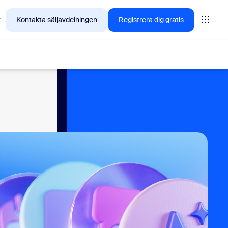
t
Kontakta säljavdelningen
Registrera dig gratis
tings
oms
vas
insikter