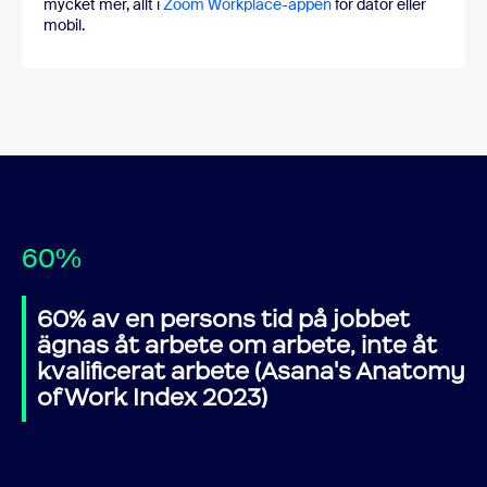
mycket mer, allt i
Zoom Workplace-appen
för dator eller
mobil.
60%
60% av en persons tid på jobbet
ägnas åt arbete om arbete, inte åt
kvalificerat arbete (Asana's Anatomy
of Work Index 2023)