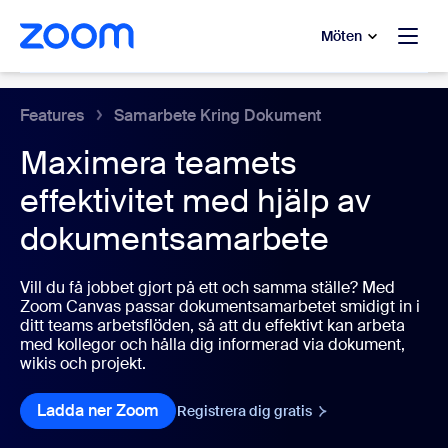
ill huvudinnehåll
 till hjälpchatt
Möten
Samarbetsdokument
Features
Samarbete Kring Dokument
Maximera teamets
effektivitet med hjälp av
dokumentsamarbete
Vill du få jobbet gjort på ett och samma ställe? Med
Zoom Canvas passar dokumentsamarbetet smidigt in i
ditt teams arbetsflöden, så att du effektivt kan arbeta
med kollegor och hålla dig informerad via dokument,
wikis och projekt.
Ladda ner Zoom
Ladda ner Zoom
Registrera dig gratis
Registrera dig gratis