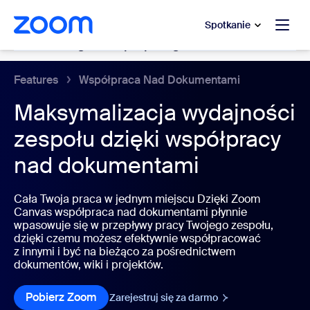
do pomocy na czacie
 do treści głównej
Spotkanie
Dokumenty do współpracy
Features
Współpraca Nad Dokumentami
Maksymalizacja wydajności
zespołu dzięki współpracy
nad dokumentami
Cała Twoja praca w jednym miejscu Dzięki Zoom
Canvas współpraca nad dokumentami płynnie
wpasowuje się w przepływy pracy Twojego zespołu,
dzięki czemu możesz efektywnie współpracować
z innymi i być na bieżąco za pośrednictwem
dokumentów, wiki i projektów.
Pobierz Zoom
Pobierz Zoom
Zarejestruj się za darmo
Zarejestruj się za d