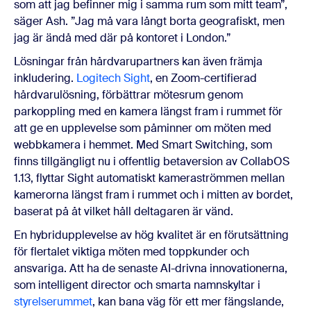
som att jag befinner mig i samma rum som mitt team”,
säger Ash. ”Jag må vara långt borta geografiskt, men
jag är ändå med där på kontoret i London.”
Lösningar från hårdvarupartners kan även främja
inkludering.
Logitech Sight
, en Zoom-certifierad
hårdvarulösning, förbättrar mötesrum genom
parkoppling med en kamera längst fram i rummet för
att ge en upplevelse som påminner om möten med
webbkamera i hemmet. Med Smart Switching, som
finns tillgängligt nu i offentlig betaversion av CollabOS
1.13, flyttar Sight automatiskt kameraströmmen mellan
kamerorna längst fram i rummet och i mitten av bordet,
baserat på åt vilket håll deltagaren är vänd.
En hybridupplevelse av hög kvalitet är en förutsättning
för flertalet viktiga möten med toppkunder och
ansvariga. Att ha de senaste AI-drivna innovationerna,
som intelligent director och smarta namnskyltar i
styrelserummet
, kan bana väg för ett mer fängslande,