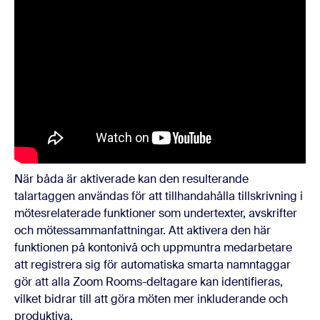
När båda är aktiverade kan den resulterande
talartaggen användas för att tillhandahålla tillskrivning i
mötesrelaterade funktioner som undertexter, avskrifter
och mötessammanfattningar. Att aktivera den här
funktionen på kontonivå och uppmuntra medarbetare
att registrera sig för automatiska smarta namntaggar
gör att alla Zoom Rooms-deltagare kan identifieras,
vilket bidrar till att göra möten mer inkluderande och
produktiva.