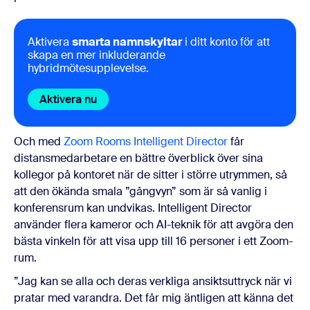
Aktivera
smarta namnskyltar
i ditt konto för att
skapa en mer inkluderande
hybridmötesupplevelse.
Aktivera nu
Och med
Zoom Rooms Intelligent Director
får
distansmedarbetare en bättre överblick över sina
kollegor på kontoret när de sitter i större utrymmen, så
att den ökända smala ”gångvyn” som är så vanlig i
konferensrum kan undvikas. Intelligent Director
använder flera kameror och AI-teknik för att avgöra den
bästa vinkeln för att visa upp till 16 personer i ett Zoom-
rum.
”Jag kan se alla och deras verkliga ansiktsuttryck när vi
pratar med varandra. Det får mig äntligen att känna det