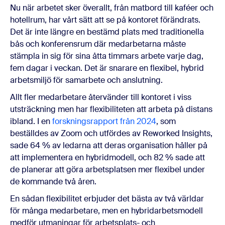
Nu när arbetet sker överallt, från matbord till kaféer och
hotellrum, har vårt sätt att se på kontoret förändrats.
Det är inte längre en bestämd plats med traditionella
bås och konferensrum där medarbetarna måste
stämpla in sig för sina åtta timmars arbete varje dag,
fem dagar i veckan. Det är snarare en flexibel, hybrid
arbetsmiljö för samarbete och anslutning.
Allt fler medarbetare återvänder till kontoret i viss
utsträckning men har flexibiliteten att arbeta på distans
ibland. I en
forskningsrapport från 2024
, som
beställdes av Zoom och utfördes av Reworked Insights,
sade 64 % av ledarna att deras organisation håller på
att implementera en hybridmodell, och 82 % sade att
de planerar att göra arbetsplatsen mer flexibel under
de kommande två åren.
En sådan flexibilitet erbjuder det bästa av två världar
för många medarbetare, men en hybridarbetsmodell
medför utmaningar för arbetsplats- och