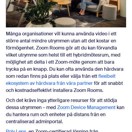
Många organisationer vill kunna använda video i ett
större antal mindre utrymmen utan att det kostar en
förmögenhet. Zoom Rooms gör att du kan förvandla
vilket utrymme som helst till ett hybridmötesrum, med
möjlighet att delta i ett Zoom-möte genom att bara
trycka på en knapp. Du kan ofta använda den hårdvara
som redan finns på plats eller välja från ett
flexibelt
ekosystem av hårdvara från våra partner
för att snabbt
och kostnadseffektivt installera Zoom Rooms.
Och det krävs inga ytterligare resurser för att stödja
dessa utrymmen – med
Zoom Device Management
kan
du hantera rum och enheter på distans från en
centraliserad adminportal.
Poly Lens
, en Zoom-certifierad lösning från