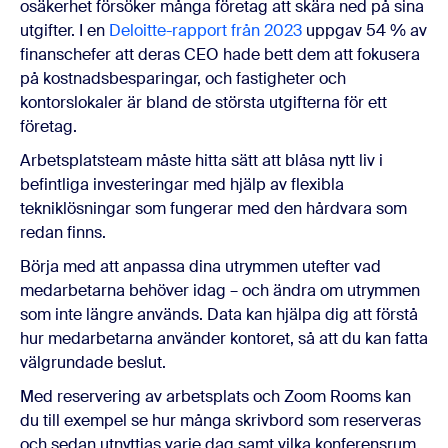
osäkerhet försöker många företag att skära ned på sina
utgifter. I en
Deloitte-rapport från 2023
uppgav 54 % av
finanschefer att deras CEO hade bett dem att fokusera
på kostnadsbesparingar, och fastigheter och
kontorslokaler är bland de största utgifterna för ett
företag.
Arbetsplatsteam måste hitta sätt att blåsa nytt liv i
befintliga investeringar med hjälp av flexibla
tekniklösningar som fungerar med den hårdvara som
redan finns.
Börja med att anpassa dina utrymmen utefter vad
medarbetarna behöver idag – och ändra om utrymmen
som inte längre används. Data kan hjälpa dig att förstå
hur medarbetarna använder kontoret, så att du kan fatta
välgrundade beslut.
Med reservering av arbetsplats och Zoom Rooms kan
du till exempel se hur många skrivbord som reserveras
och sedan utnyttjas varje dag samt vilka konferensrum