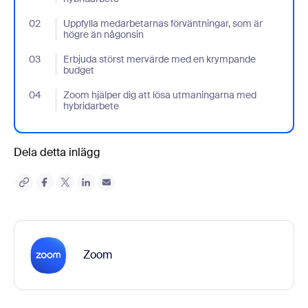
02
- Jumplink to Uppfylla medarbetarnas förväntningar, som är hög
Uppfylla medarbetarnas förväntningar, som är
högre än någonsin
03
- Jumplink to Erbjuda störst mervärde med en krympande budg
Erbjuda störst mervärde med en krympande
budget
04
- Jumplink to Zoom hjälper dig att lösa utmaningarna med hybri
Zoom hjälper dig att lösa utmaningarna med
hybridarbete
Dela detta inlägg
Zoom