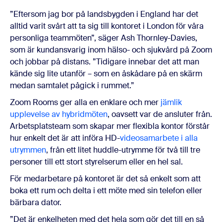
”Eftersom jag bor på landsbygden i England har det
alltid varit svårt att ta sig till kontoret i London för våra
personliga teammöten”, säger Ash Thornley-Davies,
som är kundansvarig inom hälso- och sjukvård på Zoom
och jobbar på distans. ”Tidigare innebar det att man
kände sig lite utanför – som en åskådare på en skärm
medan samtalet pågick i rummet.”
Zoom Rooms ger alla en enklare och mer
jämlik
upplevelse av hybridmöten
, oavsett var de ansluter från.
Arbetsplatsteam som skapar mer flexibla kontor förstår
hur enkelt det är att införa HD-
videosamarbete i alla
utrymmen
, från ett litet huddle-utrymme för två till tre
personer till ett stort styrelserum eller en hel sal.
För medarbetare på kontoret är det så enkelt som att
boka ett rum och delta i ett möte med sin telefon eller
bärbara dator.
”Det är enkelheten med det hela som gör det till en så