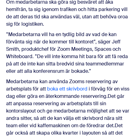
Om medarbetarna ska göra sig besväret att åka
hemifrån, ta sig igenom trafiken och hitta parkering vill
de att deras tid ska användas väl, utan att behöva oroa
sig för logistiken.
”Medarbetarna vill ha en tydlig bild av vad de kan
förvänta sig när de kommer till kontoret”, säger Jeff
Smith, produktchef för Zoom Meetings, Spaces och
Whiteboard. ”De vill inte komma hit bara för att få reda
på att de inte kan sitta bredvid sina teammedlemmar
eller att alla konferensrum är bokade.”
Medarbetarna kan använda Zooms reservering av
arbetsplats för att
boka ett skrivbord
i förväg för en viss
dag eller göra en återkommande reservering.Det går
att anpassa reservering av arbetsplats till sin
kontorslayout och ge medarbetarna möjlighet att se var
andra sitter, så att de kan välja ett skrivbord nära sitt
team eller vid kaffemaskinen om de föredrar det.Det
går också att skapa olika kvarter i layouten så att det