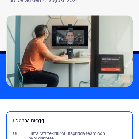
Publicerad den 27 augusti 2024
I denna blogg
01
- Jumplink to Hitta rätt teknik för utspridda team och hybridarbe
Hitta rätt teknik för utspridda team och
hybridarbete