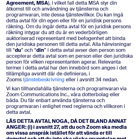
Agreement, MSA
), i vilket fall detta MSA styr din
åtkomst till och användning av tjänsterna och
programvaran, inte dessa tjänstevillkor. Du kan ingå
detta avtal för din egen eller för en juridisk persons
räkning. Om du ingår detta avtal för en juridisk persons
räkning intygar du att du är en vederbörligen
auktoriserad representant med befogenhet att binda
den juridiska personen till detta avtal. Alla hänvisningar
till “
du
” och “
din
” i detta avtal avser den person som
accepterar detta avtal som en person eller den juridiska
person för vilken representanten agerar. Relevanta
termer i detta avtal har den innebörd som anges i det
tillämpliga avsnitt där de definieras, i
Zooms
tjänstebeskrivning
eller i avsnitt 34 nedan.
Vi kan tillhandahålla tjänsterna och programvaran via
Zoom Communications Inc., våra dotterbolag eller
båda. Du får enbart använda tjänsterna och
programvaran i enlighet med reglerna och villkoren i
detta avtal.
LÄS DETTA AVTAL NOGA, DÅ DET BLAND ANNAT
ANGER: (i) i avsnitt 27, att du och Zoom ska medla
om vissa anspråk istället för att vända er till
domstol och att du inte ska väcka grupptalan mot