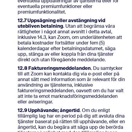
eventuella uppdateringar av tjänsterna eller för
eventuella premiumfunktioner eller
premiumfunktionalitet.
12.7 Uppsägning eller avstängning vid
utebliven betalning
. Utan att begränsa våra
rättigheter i något annat avsnitt i detta avtal,
inklusive 14.3, kan Zoom, om underlåtenheten att
betala kostnader fortsätter under fem (5)
kalenderdagar efter betalningsdatumet, säga
upp, stänga av eller koppla från dina tjänster
direkt och utan föregående meddelande.
12.8 Faktureringsmeddelanden
. Du samtycker
till att Zoom kan kontakta dig via e-post eller på
annat sätt med information som är relevant för din
användning av tjänsterna, inklusive
faktureringsmeddelanden, oavsett om du har valt
att inte ta emot marknadsföringsmeddelanden
eller aviseringar.
12.9 Upphävande; ångertid
. Om du enligt
tillämplig lag har en period på dig att avsluta dina
tjänster baserat på rätten till upphävande, eller en
ångertid, kan du begära att säga upp de berörda