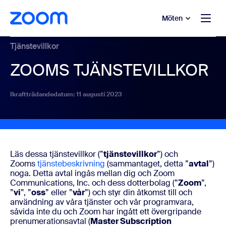
ill huvudinnehåll
 till hjälpchatt
Möten
Tjänstevillkor
ZOOMS TJÄNSTEVILLKOR
Ikraftträdandedatum: 11 augusti 2023
Läs dessa tjänstevillkor (”
tjänstevillkor
”) och
Zooms
tjänstebeskrivning
(sammantaget, detta ”
avtal
”)
noga. Detta avtal ingås mellan dig och Zoom
Communications, Inc. och dess dotterbolag (”
Zoom
”,
”
vi
”, ”
oss
” eller ”
vår
”) och styr din åtkomst till och
användning av våra tjänster och vår programvara,
såvida inte du och Zoom har ingått ett övergripande
prenumerationsavtal (
Master Subscription