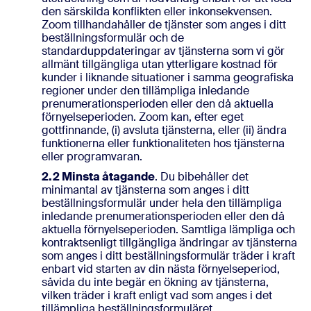
den särskilda konflikten eller inkonsekvensen.
Zoom tillhandahåller de tjänster som anges i ditt
beställningsformulär och de
standarduppdateringar av tjänsterna som vi gör
allmänt tillgängliga utan ytterligare kostnad för
kunder i liknande situationer i samma geografiska
regioner under den tillämpliga inledande
prenumerationsperioden eller den då aktuella
förnyelseperioden. Zoom kan, efter eget
gottfinnande, (i) avsluta tjänsterna, eller (ii) ändra
funktionerna eller funktionaliteten hos tjänsterna
eller programvaran.
2.2 Minsta åtagande
. Du bibehåller det
minimantal av tjänsterna som anges i ditt
beställningsformulär under hela den tillämpliga
inledande prenumerationsperioden eller den då
aktuella förnyelseperioden. Samtliga lämpliga och
kontraktsenligt tillgängliga ändringar av tjänsterna
som anges i ditt beställningsformulär träder i kraft
enbart vid starten av din nästa förnyelseperiod,
såvida du inte begär en ökning av tjänsterna,
vilken träder i kraft enligt vad som anges i det
tillämpliga beställningsformuläret.