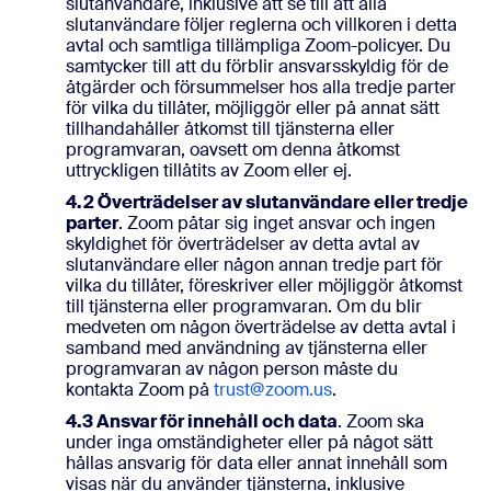
slutanvändare, inklusive att se till att alla
slutanvändare följer reglerna och villkoren i detta
avtal och samtliga tillämpliga Zoom-policyer. Du
samtycker till att du förblir ansvarsskyldig för de
åtgärder och försummelser hos alla tredje parter
för vilka du tillåter, möjliggör eller på annat sätt
tillhandahåller åtkomst till tjänsterna eller
programvaran, oavsett om denna åtkomst
uttryckligen tillåtits av Zoom eller ej.
4.2 Överträdelser av slutanvändare eller tredje
parter
. Zoom påtar sig inget ansvar och ingen
skyldighet för överträdelser av detta avtal av
slutanvändare eller någon annan tredje part för
vilka du tillåter, föreskriver eller möjliggör åtkomst
till tjänsterna eller programvaran. Om du blir
medveten om någon överträdelse av detta avtal i
samband med användning av tjänsterna eller
programvaran av någon person måste du
kontakta Zoom på
trust@zoom.us
.
4.3 Ansvar för innehåll och data
. Zoom ska
under inga omständigheter eller på något sätt
hållas ansvarig för data eller annat innehåll som
visas när du använder tjänsterna, inklusive