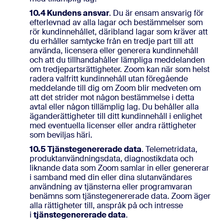
10.4 Kundens ansvar
. Du är ensam ansvarig för
efterlevnad av alla lagar och bestämmelser som
rör kundinnehållet, däribland lagar som kräver att
du erhåller samtycke från en tredje part till att
använda, licensera eller generera kundinnehåll
och att du tillhandahåller lämpliga meddelanden
om tredjepartsrättigheter. Zoom kan när som helst
radera valfritt kundinnehåll utan föregående
meddelande till dig om Zoom blir medveten om
att det strider mot någon bestämmelse i detta
avtal eller någon tillämplig lag. Du behåller alla
äganderättigheter till ditt kundinnehåll i enlighet
med eventuella licenser eller andra rättigheter
som beviljas häri.
10.5 Tjänstegenererade data
. Telemetridata,
produktanvändningsdata, diagnostikdata och
liknande data som Zoom samlar in eller genererar
i samband med din eller dina slutanvändares
användning av tjänsterna eller programvaran
benämns som tjänstegenererade data. Zoom äger
alla rättigheter till, anspråk på och intresse
i
tjänstegenererade data
.