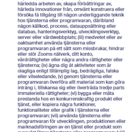
härledda arbeten av, skapa förbättringar av,
härleda innovationer från, omvänt konstruera eller
försöka få tillgång till någon underliggande teknik
hos tjänsterna eller programvaran, däribland
någon källkod, process, datauppsättning eller
databas, hanteringsverktyg, utvecklingsverktyg,
server eller värdwebbplats; (iii) medvetet eller av
oaktsamhet använda tjänsterna eller
programvaran på ett sätt som missbrukar, hindrar
eller stör Zooms nätverk, ditt konto,
värdrättigheter eller några andra rättigheter eller
tjänsterna; (iv) ägna dig åt aktiviteter som är
olagliga enligt tillämplig lag, bedrägliga, falska
eller vilseledande, (v) genom tjänsterna eller
programvaran överföra allt material som kan göra
intrång i, tillskansa sig eller överträda tredje parts
immateriella rättigheter; (vi) bygga eller mäta
prestanda hos en konkurrenskraftig produkt eller
tjänst, eller kopiera några funktioner,
funktionaliteter eller grafik i tjänsterna eller
programvaran; (vii) använda tjänsterna eller
programvaran för utvecklingen, produktionen eller
marknadsföringen av en tjänst eller produkt som