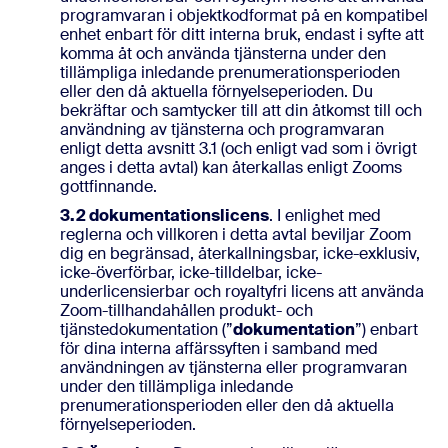
programvaran i objektkodformat på en kompatibel
enhet enbart för ditt interna bruk, endast i syfte att
komma åt och använda tjänsterna under den
tillämpliga inledande prenumerationsperioden
eller den då aktuella förnyelseperioden. Du
bekräftar och samtycker till att din åtkomst till och
användning av tjänsterna och programvaran
enligt detta avsnitt 3.1 (och enligt vad som i övrigt
anges i detta avtal) kan återkallas enligt Zooms
gottfinnande.
3.2 dokumentationslicens
. I enlighet med
reglerna och villkoren i detta avtal beviljar Zoom
dig en begränsad, återkallningsbar, icke-exklusiv,
icke-överförbar, icke-tilldelbar, icke-
underlicensierbar och royaltyfri licens att använda
Zoom-tillhandahållen produkt- och
tjänstedokumentation (”
dokumentation
”) enbart
för dina interna affärssyften i samband med
användningen av tjänsterna eller programvaran
under den tillämpliga inledande
prenumerationsperioden eller den då aktuella
förnyelseperioden.