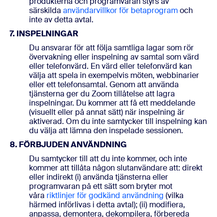
produkterna och programvaran styrs av
särskilda
användarvillkor för betaprogram
och
inte av detta avtal.
7. INSPELNINGAR
Du ansvarar för att följa samtliga lagar som rör
övervakning eller inspelning av samtal som värd
eller telefonvärd. En värd eller telefonvärd kan
välja att spela in exempelvis möten, webbinarier
eller ett telefonsamtal. Genom att använda
tjänsterna ger du Zoom tillåtelse att lagra
inspelningar. Du kommer att få ett meddelande
(visuellt eller på annat sätt) när inspelning är
aktiverad. Om du inte samtycker till inspelning kan
du välja att lämna den inspelade sessionen.
8. FÖRBJUDEN ANVÄNDNING
Du samtycker till att du inte kommer, och inte
kommer att tillåta någon slutanvändare att: direkt
eller indirekt (i) använda tjänsterna eller
programvaran på ett sätt som bryter mot
våra
riktlinjer för godkänd användning
(vilka
härmed införlivas i detta avtal); (ii) modifiera,
anpassa, demontera, dekompilera, förbereda