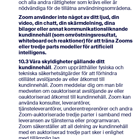
och alla andra rättigheter som krävs eller är
nödvändiga för de tillåtna användningsområdena.
Zoom använder inte något av ditt ljud, din
video, din chatt, din skärmdelning, dina
bilagor eller annat kommunikationsliknande
kundinnehåll (som omröstningsresultat,
whiteboard och reaktioner) för att träna Zooms
eller tredje parts modeller för artificiell
intelligens.
10.3 Våra skyldigheter gällande ditt
kundinnehåll
. Zoom upprätthåller fysiska och
tekniska säkerhetsåtgärder för att förhindra
otillåtet avslöjande av eller åtkomst till
kundinnehåll. Zoom meddelar dig om man blir
medveten om oauktoriserat avslöjande av eller
oauktoriserad åtkomst till kundinnehåll. Zoom kan
använda konsulter, leverantörer,
tjänsteleverantörer, underentreprenörer och andra
Zoom-auktoriserade tredje parter i samband med
leveransen av tjänsterna eller programvaran.
Zoom säkerställer att all delning av kundinnehåll
med en auktoriserad tredje part sker i enlighet
med tillämplig lag.