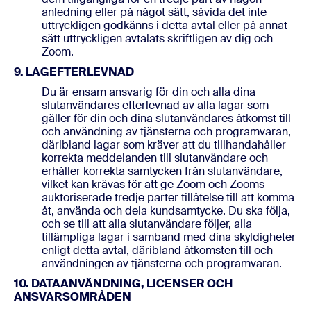
anledning eller på något sätt, såvida det inte
uttryckligen godkänns i detta avtal eller på annat
sätt uttryckligen avtalats skriftligen av dig och
Zoom.
9. LAGEFTERLEVNAD
Du är ensam ansvarig för din och alla dina
slutanvändares efterlevnad av alla lagar som
gäller för din och dina slutanvändares åtkomst till
och användning av tjänsterna och programvaran,
däribland lagar som kräver att du tillhandahåller
korrekta meddelanden till slutanvändare och
erhåller korrekta samtycken från slutanvändare,
vilket kan krävas för att ge Zoom och Zooms
auktoriserade tredje parter tillåtelse till att komma
åt, använda och dela kundsamtycke. Du ska följa,
och se till att alla slutanvändare följer, alla
tillämpliga lagar i samband med dina skyldigheter
enligt detta avtal, däribland åtkomsten till och
användningen av tjänsterna och programvaran.
10. DATAANVÄNDNING, LICENSER OCH
ANSVARSOMRÅDEN