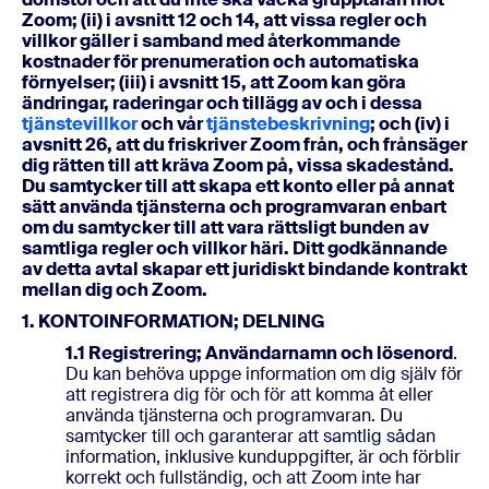
Zoom; (ii) i avsnitt 12 och 14, att vissa regler och
villkor gäller i samband med återkommande
kostnader för prenumeration och automatiska
förnyelser; (iii) i avsnitt 15, att Zoom kan göra
ändringar, raderingar och tillägg av och i dessa
tjänstevillkor
och vår
tjänstebeskrivning
; och (iv) i
avsnitt 26, att du friskriver Zoom från, och frånsäger
dig rätten till att kräva Zoom på, vissa skadestånd.
Du samtycker till att skapa ett konto eller på annat
sätt använda tjänsterna och programvaran enbart
om du samtycker till att vara rättsligt bunden av
samtliga regler och villkor häri. Ditt godkännande
av detta avtal skapar ett juridiskt bindande kontrakt
mellan dig och Zoom.
1. KONTOINFORMATION; DELNING
1.1 Registrering; Användarnamn och lösenord
.
Du kan behöva uppge information om dig själv för
att registrera dig för och för att komma åt eller
använda tjänsterna och programvaran. Du
samtycker till och garanterar att samtlig sådan
information, inklusive kunduppgifter, är och förblir
korrekt och fullständig, och att Zoom inte har