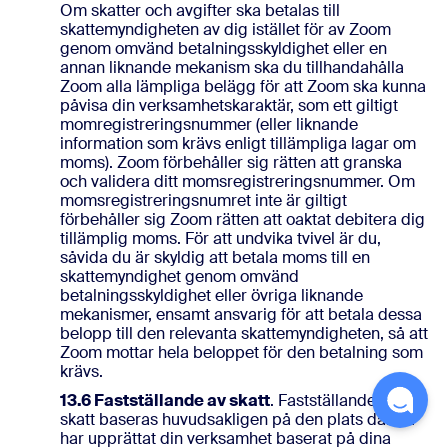
Om skatter och avgifter ska betalas till
skattemyndigheten av dig istället för av Zoom
genom omvänd betalningsskyldighet eller en
annan liknande mekanism ska du tillhandahålla
Zoom alla lämpliga belägg för att Zoom ska kunna
påvisa din verksamhetskaraktär, som ett giltigt
momregistreringsnummer (eller liknande
information som krävs enligt tillämpliga lagar om
moms). Zoom förbehåller sig rätten att granska
och validera ditt momsregistreringsnummer. Om
momsregistreringsnumret inte är giltigt
förbehåller sig Zoom rätten att oaktat debitera dig
tillämplig moms. För att undvika tvivel är du,
såvida du är skyldig att betala moms till en
skattemyndighet genom omvänd
betalningsskyldighet eller övriga liknande
mekanismer, ensamt ansvarig för att betala dessa
belopp till den relevanta skattemyndigheten, så att
Zoom mottar hela beloppet för den betalning som
krävs.
13.6 Fastställande av skatt
. Fastställandet av
skatt baseras huvudsakligen på den plats där du
har upprättat din verksamhet baserat på dina