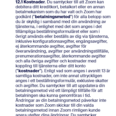
12.1
Kostnader
. Du samtycker till att Zoom kan
debitera ditt kreditkort, betalkort eller en annan
betalmekanism som du har valt och Zoom har
godkänt (”
betalningsmetod
”) för alla belopp som
du är skyldig i samband med din användning av
tjänsterna, i enlighet med det som anges i det
tillämpliga beställningsformuläret eller som i
övrigt används eller beställs av dig via tjänsterna,
inklusive konfigurationsavgifter, engångsavgifter,
ej återkommande avgifter, avgifter för
överanvändning, avgifter per användningstillfälle,
prenumerationsavgifter, återkommande avgifter
och alla övriga avgifter och kostnader med
koppling till tjänsterna eller ditt konto
(”
kostnader
”). Enligt vad som anges i avsnitt 13 är
samtliga kostnader, om inte annat uttryckligen
anges i ett beställningsformulär, exklusive skatter
och avgifter. Du samtycker till att uppdatera din
betalningsmetod vid ett lämpligt tillfälle för att
betalningen ska kunna genomföras i tid.
Ändringar av din betalningsmetod påverkar inte
kostnader som Zoom skickar till din valda
betalningsmetod innan Zoom rimligen kunde
agera utefter dina ändringar. Du samtycker