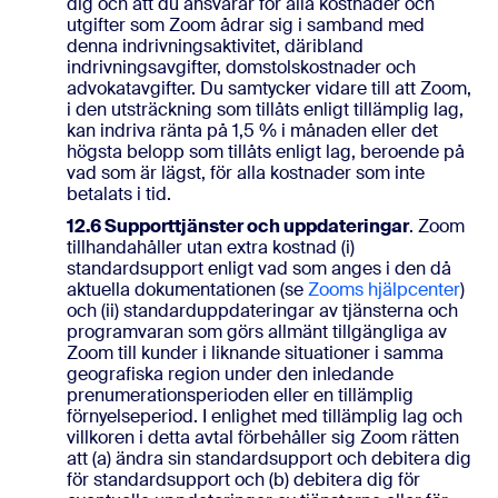
dig och att du ansvarar för alla kostnader och
utgifter som Zoom ådrar sig i samband med
denna indrivningsaktivitet, däribland
indrivningsavgifter, domstolskostnader och
advokatavgifter. Du samtycker vidare till att Zoom,
i den utsträckning som tillåts enligt tillämplig lag,
kan indriva ränta på 1,5 % i månaden eller det
högsta belopp som tillåts enligt lag, beroende på
vad som är lägst, för alla kostnader som inte
betalats i tid.
12.6 Supporttjänster och uppdateringar
. Zoom
tillhandahåller utan extra kostnad (i)
standardsupport enligt vad som anges i den då
aktuella dokumentationen (se
Zooms hjälpcenter
)
och (ii) standarduppdateringar av tjänsterna och
programvaran som görs allmänt tillgängliga av
Zoom till kunder i liknande situationer i samma
geografiska region under den inledande
prenumerationsperioden eller en tillämplig
förnyelseperiod. I enlighet med tillämplig lag och
villkoren i detta avtal förbehåller sig Zoom rätten
att (a) ändra sin standardsupport och debitera dig
för standardsupport och (b) debitera dig för