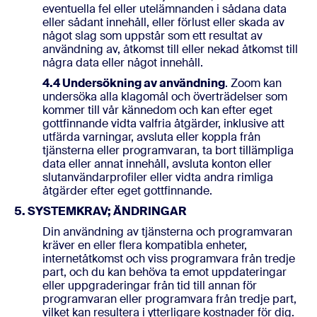
eventuella fel eller utelämnanden i sådana data
eller sådant innehåll, eller förlust eller skada av
något slag som uppstår som ett resultat av
användning av, åtkomst till eller nekad åtkomst till
några data eller något innehåll.
4.4 Undersökning av användning
. Zoom kan
undersöka alla klagomål och överträdelser som
kommer till vår kännedom och kan efter eget
gottfinnande vidta valfria åtgärder, inklusive att
utfärda varningar, avsluta eller koppla från
tjänsterna eller programvaran, ta bort tillämpliga
data eller annat innehåll, avsluta konton eller
slutanvändarprofiler eller vidta andra rimliga
åtgärder efter eget gottfinnande.
5. SYSTEMKRAV; ÄNDRINGAR
Din användning av tjänsterna och programvaran
kräver en eller flera kompatibla enheter,
internetåtkomst och viss programvara från tredje
part, och du kan behöva ta emot uppdateringar
eller uppgraderingar från tid till annan för
programvaran eller programvara från tredje part,
vilket kan resultera i ytterligare kostnader för dig.