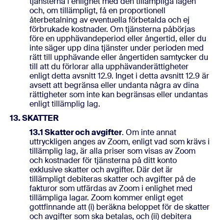
tjänsterna i enlighet med den tillämpliga lagen
och, om tillämpligt, få en proportionell
återbetalning av eventuella förbetalda och ej
förbrukade kostnader. Om tjänsterna påbörjas
före en upphävandeperiod eller ångertid, eller du
inte säger upp dina tjänster under perioden med
rätt till upphävande eller ångertiden samtycker du
till att du förlorar alla upphävanderättigheter
enligt detta avsnitt 12.9. Inget i detta avsnitt 12.9 är
avsett att begränsa eller undanta några av dina
rättigheter som inte kan begränsas eller undantas
enligt tillämplig lag.
13. SKATTER
13.1 Skatter och avgifter
. Om inte annat
uttryckligen anges av Zoom, enligt vad som krävs i
tillämplig lag, är alla priser som visas av Zoom
och kostnader för tjänsterna på ditt konto
exklusive skatter och avgifter. Där det är
tillämpligt debiteras skatter och avgifter på de
fakturor som utfärdas av Zoom i enlighet med
tillämpliga lagar. Zoom kommer enligt eget
gottfinnande att (i) beräkna beloppet för de skatter
och avgifter som ska betalas, och (ii) debitera