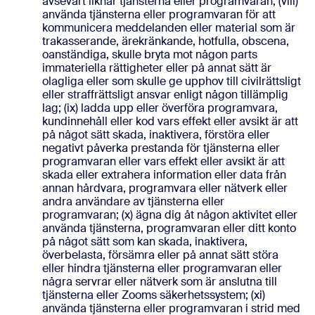
avsevärt liknar tjänsterna eller programvaran; (viii)
använda tjänsterna eller programvaran för att
kommunicera meddelanden eller material som är
trakasserande, ärekränkande, hotfulla, obscena,
oanständiga, skulle bryta mot någon parts
immateriella rättigheter eller på annat sätt är
olagliga eller som skulle ge upphov till civilrättsligt
eller straffrättsligt ansvar enligt någon tillämplig
lag; (ix) ladda upp eller överföra programvara,
kundinnehåll eller kod vars effekt eller avsikt är att
på något sätt skada, inaktivera, förstöra eller
negativt påverka prestanda för tjänsterna eller
programvaran eller vars effekt eller avsikt är att
skada eller extrahera information eller data från
annan hårdvara, programvara eller nätverk eller
andra användare av tjänsterna eller
programvaran; (x) ägna dig åt någon aktivitet eller
använda tjänsterna, programvaran eller ditt konto
på något sätt som kan skada, inaktivera,
överbelasta, försämra eller på annat sätt störa
eller hindra tjänsterna eller programvaran eller
några servrar eller nätverk som är anslutna till
tjänsterna eller Zooms säkerhetssystem; (xi)
använda tjänsterna eller programvaran i strid med