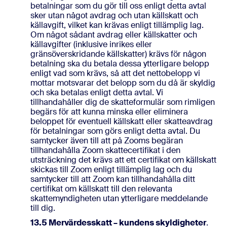
betalningar som du gör till oss enligt detta avtal
sker utan något avdrag och utan källskatt och
källavgift, vilket kan krävas enligt tillämplig lag.
Om något sådant avdrag eller källskatter och
källavgifter (inklusive inrikes eller
gränsöverskridande källskatter) krävs för någon
betalning ska du betala dessa ytterligare belopp
enligt vad som krävs, så att det nettobelopp vi
mottar motsvarar det belopp som du då är skyldig
och ska betalas enligt detta avtal. Vi
tillhandahåller dig de skatteformulär som rimligen
begärs för att kunna minska eller eliminera
beloppet för eventuell källskatt eller skatteavdrag
för betalningar som görs enligt detta avtal. Du
samtycker även till att på Zooms begäran
tillhandahålla Zoom skattecertifikat i den
utsträckning det krävs att ett certifikat om källskatt
skickas till Zoom enligt tillämplig lag och du
samtycker till att Zoom kan tillhandahålla ditt
certifikat om källskatt till den relevanta
skattemyndigheten utan ytterligare meddelande
till dig.
13.5 Mervärdesskatt – kundens skyldigheter
.