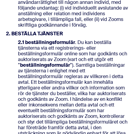
användarrättighet till någon annan individ, med
följande undantag: (i) vid individuellt avslutande av
anställning eller relation med individens
arbetsgivare, i tillämpliga fall, eller (ii) vid Zooms
skriftliga godkännande i förväg.
2. BESTÄLLA TJÄNSTER
2.1 beställningsformulär
. Du kan beställa
tjänsterna via ett registrerings- eller
beställningsformulär online som har godkänts och
auktoriserats av Zoom (vart och ett utgör ett
”
beställningsformulär
”). Samtliga beställningar
av tjänsterna i enlighet med ett
beställningsformulär regleras av villkoren i detta
avtal. Ett beställningsformulär kan innehålla
ytterligare eller andra villkor och information som
rör de tjänster du beställer, vilka har auktoriserats
och godkänts av Zoom. I händelse av en konflikt
eller inkonsekvens mellan detta avtal och ett
eventuellt beställningsformulär som har
auktoriserats och godkänts av Zoom, kontrollerar
och styr det tillämpliga beställningsformuläret och
har företräde framför detta avtal, i den
utsträckning som är nödvändig enbart för att lösa