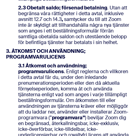
2.3 Obetalt saldo; försenad betalning
. Utan att
begränsa våra rättigheter i detta avtal, inklusive
avsnitt 12.7 och 14.3
,
samtycker du till att Zoom
inte är skyldigt att tillhandahålla några nya tjänster
som anges i ett beställningsformulär förrän
samtliga obetalda saldon och utestående belopp
för befintliga tjänster har betalats i sin helhet.
3. ÅTKOMST OCH ANVÄNDNING;
PROGRAMVARULICENS
3.1 Åtkomst och användning;
programvarulicens
. Enligt reglerna och villkoren
i detta avtal får du, under den inledande
prenumerationsperioden eller den då aktuella
förnyelseperioden, komma åt och använda
tjänsterna enligt vad som anges i varje tillämpligt
beställningsformulär. Om åtkomsten till eller
användningen av tjänsterna kräver eller möjliggör
att du laddar ner, använder eller installerar Zoom-
programvara (”
programvara”
) beviljar Zoom dig
en begränsad, återkallningsbar, icke-exklusiv,
icke-överförbar, icke-tilldelbar, icke-
underlicensierbar och royaltyfri licens att använda