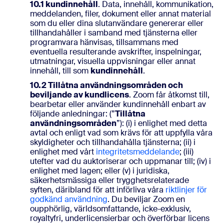
10.1 kundinnehåll
. Data, innehåll, kommunikation,
meddelanden, filer, dokument eller annat material
som du eller dina slutanvändare genererar eller
tillhandahåller i samband med tjänsterna eller
programvara hänvisas, tillsammans med
eventuella resulterande avskrifter, inspelningar,
utmatningar, visuella uppvisningar eller annat
innehåll, till som
kundinnehåll
.
10.2 Tillåtna användningsområden och
beviljande av kundlicens
. Zoom får åtkomst till,
bearbetar eller använder kundinnehåll enbart av
följande anledningar: (”
Tillåtna
användningsområden
”): (i) i enlighet med detta
avtal och enligt vad som krävs för att uppfylla våra
skyldigheter och tillhandahålla tjänsterna; (ii) i
enlighet med vårt
integritetsmeddelande
; (iii)
utefter vad du auktoriserar och uppmanar till; (iv) i
enlighet med lagen; eller (v) i juridiska,
säkerhetsmässiga eller trygghetsrelaterade
syften, däribland för att införliva våra
riktlinjer för
godkänd användning
. Du beviljar Zoom en
oupphörlig, världsomfattande, icke-exklusiv,
royaltyfri, underlicensierbar och överförbar licens