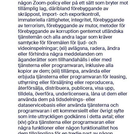
någon Zoom-policy eller på ett sätt som bryter mot
tillämplig lag, däribland förebyggande av
skräppost, import- och exportkontroll,
immateriella rättigheter, integritet, förebyggande
av terrorism, förebyggande av mutor, metoder för
förebyggande av korruption gentemot utländska
tjänstemän och alla andra lagar som kräver
samtycke för föremålen för ljud- och
videoinspelningar; (xii) avlägsna, radera, ändra
eller förhindra några meddelanden om
äganderätter som tillhandahålls i eller med
tjänsterna eller programvaran, inklusive alla
kopior av dem; (xiii) tillämpa, använda eller
erbjuda tjänsterna eller programvaran för leasing,
uthyrning eller försäljning eller reproducera,
återförsälja, distribuera, publicera, visa upp,
tilldela, överföra, underlicensera, låna ut dem eller
använda dem på tidsdelnings- eller
dataservicebasis eller använda tjänsterna och
programvaran i ett kommersiellt eller övrigt syfte
som inte uttryckligen godkänns i detta avtal; eller
(xiv) göra tjänsterna eller programvaran eller
några funktioner eller någon funktionalitet hos
dem tillgängliga för en tredje part av någon