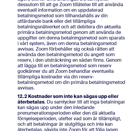
dessutom till att ge Zoom tillåtelse till att använda
eventuell information om en uppdaterad
betalningsmetod som tillhandahålls av din
utfärdande bank eller det tillämpliga
betalningsnätverket och att debitera din aktuella
primära betalningsmetod genom att använda de
uppgifter om denna betalningsmetod som sparats
i vårt system, även om denna betalningsmetod
avvisas. Zoom förbehåller sig också rätten att
använda den betalningsmetod du angett som
reserv, i den utsträckning en sådan finns. Genom
att lägga till en betalningsmetod som reserv
godkänner du att Zoom behandlar eventuella
tillämpliga kostnader via din reserv-
betalningsmetod om din primära betalningsmetod
avvisas.
12.2
Kostnader som inte kan sägas upp eller
återbetalas
. Du samtycker till att inga betalningar
kan sägas upp under den inledande
prenumerationsperioden eller den då aktuella
förnyelseperioden, utefter vad som är tillämpligt,
och att betalningar är slutgiltiga och inte kan
återbetalas, såvida inte Zoom för att följa lagen