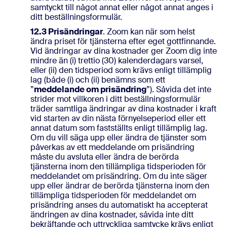
samtyckt till något annat eller något annat anges i
ditt beställningsformulär.
12.3
Prisändringar
. Zoom kan när som helst
ändra priset för tjänsterna efter eget gottfinnande.
Vid ändringar av dina kostnader ger Zoom dig inte
mindre än (i) trettio (30) kalenderdagars varsel,
eller (ii) den tidsperiod som krävs enligt tillämplig
lag (både (i) och (ii) benämns som ett
”
meddelande om prisändring
”). Såvida det inte
strider mot villkoren i ditt beställningsformulär
träder samtliga ändringar av dina kostnader i kraft
vid starten av din nästa förnyelseperiod eller ett
annat datum som fastställts enligt tillämplig lag.
Om du vill säga upp eller ändra de tjänster som
påverkas av ett meddelande om prisändring
måste du avsluta eller ändra de berörda
tjänsterna inom den tillämpliga tidsperioden för
meddelandet om prisändring. Om du inte säger
upp eller ändrar de berörda tjänsterna inom den
tillämpliga tidsperioden för meddelandet om
prisändring anses du automatiskt ha accepterat
ändringen av dina kostnader, såvida inte ditt
bekräftande och uttryckliga samtycke krävs enligt