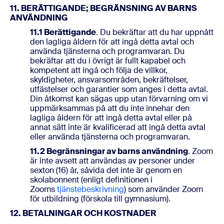
11. BERÄTTIGANDE; BEGRÄNSNING AV BARNS
ANVÄNDNING
11.1 Berättigande
. Du bekräftar att du har uppnått
den lagliga åldern för att ingå detta avtal och
använda tjänsterna och programvaran. Du
bekräftar att du i övrigt är fullt kapabel och
kompetent att ingå och följa de villkor,
skyldigheter, ansvarsområden, bekräftelser,
utfästelser och garantier som anges i detta avtal.
Din åtkomst kan sägas upp utan förvarning om vi
uppmärksammas på att du inte innehar den
lagliga åldern för att ingå detta avtal eller på
annat sätt inte är kvalificerad att ingå detta avtal
eller använda tjänsterna och programvaran.
11.2 Begränsningar av barns användning
. Zoom
är inte avsett att användas av personer under
sexton (16) år, såvida det inte är genom en
skolabonnent (enligt definitionen i
Zooms
tjänstebeskrivning
) som använder Zoom
för utbildning (förskola till gymnasium).
12. BETALNINGAR OCH KOSTNADER