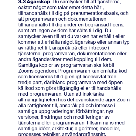
3.3 Ägarskap
. Du samtycker till att tjänsterna,
oaktat något som talar emot detta häri,
tillhandahålls till dig på prenumerationsbasis, och
att programvaran och dokumentationen
tillhandahålls till dig under en begränsad licens,
samt att ingen av dem har sålts till dig. Du
samtycker även till att du varken har erhållit eller
kommer att erhålla något ägarskap eller annan typ
av rättighet till, anspråk på eller intresse i
tjänsterna, programvaran, dokumentationen eller
andra äganderätter med koppling till dem.
Samtliga kopior av programvaran ska förbli
Zooms egendom. Programvaran kan omfatta kod
som licensieras till dig enligt licensavtal från
tredje part, däribland programvara med öppen
källkod som görs tillgänglig eller tillhandahålls
med programvaran. Utan att inskränka
allmängiltigheten hos det ovanstående äger Zoom
alla rättigheter till, anspråk på och intresse i
samtliga uppgraderingar, förbättringar, nya
versioner, ändringar och modifieringar av
tjänsterna eller programvaran, tillsammans med
samtliga idéer, arkitektur, algoritmer, modeller,
processer, tekniker, användargränssnitt,