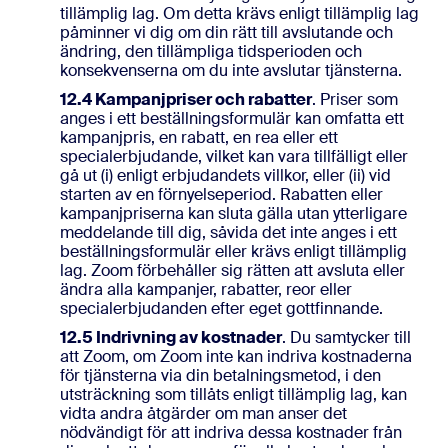
tillämplig lag. Om detta krävs enligt tillämplig lag
påminner vi dig om din rätt till avslutande och
ändring, den tillämpliga tidsperioden och
konsekvenserna om du inte avslutar tjänsterna.
12.4 Kampanjpriser och rabatter
. Priser som
anges i ett beställningsformulär kan omfatta ett
kampanjpris, en rabatt, en rea eller ett
specialerbjudande, vilket kan vara tillfälligt eller
gå ut (i) enligt erbjudandets villkor, eller (ii) vid
starten av en förnyelseperiod. Rabatten eller
kampanjpriserna kan sluta gälla utan ytterligare
meddelande till dig, såvida det inte anges i ett
beställningsformulär eller krävs enligt tillämplig
lag. Zoom förbehåller sig rätten att avsluta eller
ändra alla kampanjer, rabatter, reor eller
specialerbjudanden efter eget gottfinnande.
12.5
Indrivning av kostnader
. Du samtycker till
att Zoom, om Zoom inte kan indriva kostnaderna
för tjänsterna via din betalningsmetod, i den
utsträckning som tillåts enligt tillämplig lag, kan
vidta andra åtgärder om man anser det
nödvändigt för att indriva dessa kostnader från