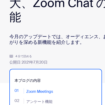
大、Zoom Chat
デベロッパー
Bon
能
アプリと連携
デスクトップにインストール
お問い合わせ
今月のアップデートでは、オーディエンス、
ダウンロードセンター
+1.888.799.9666
/
+1-888-303-101
がりを深める新機能を紹介します。
4 分で読める
公開日 2021年7月20日
本ブログの内容
01
- Jumplink to Zoom Meetings
Zoom Meetings
02
- Jumplink to アンケート機能
アンケート機能