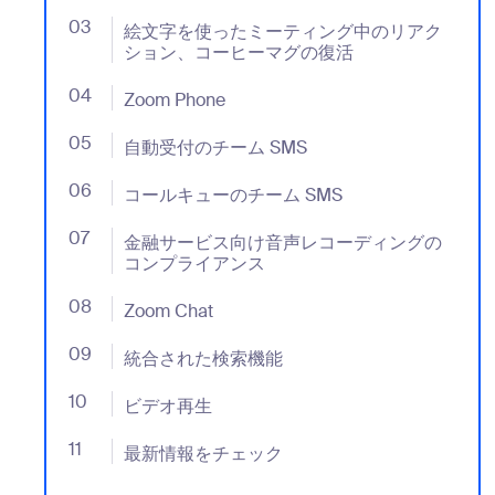
03
- Jumplink to 絵文字を使ったミーティング中の
絵文字を使ったミーティング中のリアク
ション、コーヒーマグの復活
04
- Jumplink to Zoom Phone
Zoom Phone
05
- Jumplink to 自動受付のチーム SMS
自動受付のチーム SMS
06
- Jumplink to コールキューのチーム SMS
コールキューのチーム SMS
07
- Jumplink to 金融サービス向け音声レコーディ
金融サービス向け音声レコーディングの
コンプライアンス
08
- Jumplink to Zoom Chat
Zoom Chat
09
- Jumplink to 統合された検索機能
統合された検索機能
10
- Jumplink to ビデオ再生
ビデオ再生
11
- Jumplink to 最新情報をチェック
最新情報をチェック