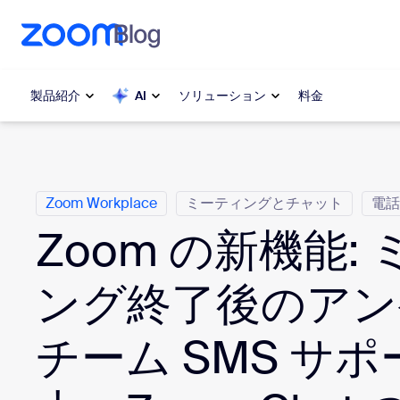
ンテンツへスキップ
チャットへスキップ
製品紹介
AI
ソリューション
料金
カ テ ゴ リ
人気
人気
Zoom Workplace
ミーティングとチャット
電話
注目を集
Zoom Workplace
介します
Zoom の新機能:
Zoomビジネスサービス
My 
ング終了後のアン
Zoom CX
Zo
チーム SMS サ
電
Zoom AI
Con