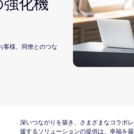
 の強化機
sai
お客様、同僚とのつな
2
深いつながりを築き、さまざまなコラボレ
援するソリューションの提供は、幸福を届け