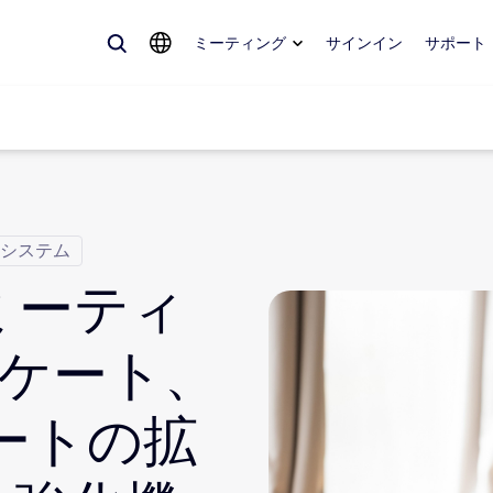
ミーティング
サインイン
サポート
システム
めているもの、トレンドになっているもの、話題を呼んでいるもの — 
。
 ミーティ
Notes
ミ
ケート、
omMate
ル
ポートの拡
話
Can
tact Center
CX