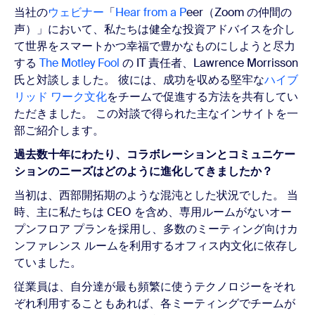
当社の
ウェビナー
「
Hear from a
P
eer（Zoom の仲間の
声）」において、私たちは健全な投資アドバイスを介し
て世界をスマートかつ幸福で豊かなものにしようと尽力
する
The Motley Fool
の IT 責任者、Lawrence Morrisson
氏と対談しました。 彼には、成功を収める堅牢な
ハイブ
リッド ワーク文化
をチームで促進する方法を共有してい
ただきました。 この対談で得られた主なインサイトを一
部ご紹介します。
過去数十年にわたり、コラボレーションとコミュニケー
ションのニーズはどのように進化してきましたか？
当初は、西部開拓期のような混沌とした状況でした。 当
時、主に私たちは CEO を含め、専用ルームがないオー
プンフロア プランを採用し、多数のミーティング向けカ
ンファレンス ルームを利用するオフィス内文化に依存し
ていました。
従業員は、自分達が最も頻繁に使うテクノロジーをそれ
ぞれ利用することもあれば、各ミーティングでチームが