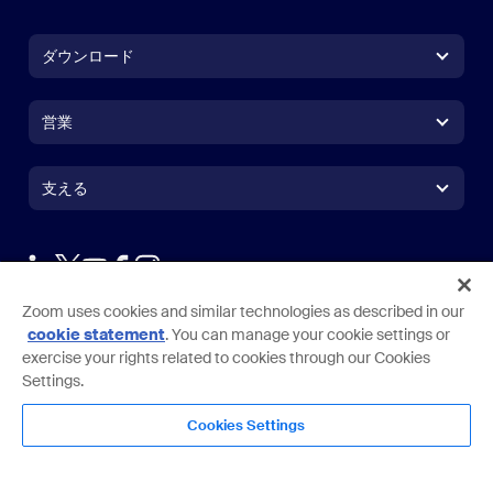
ダウンロード
Zoom Workplace アプリ
Zoom Workplace アプリ
営業
Zoom Rooms アプリ
Zoom Rooms アプリ
1.888.799.9666
クリックで発信
Zoom Rooms コントローラ
支える
支える
営業担当にお問い合わせ
ブラウザ拡張機能
ズームのテスト
プランと価格
Outlook プラグイン
アカウント
デモを申し込む
iPhone / iPadアプリ
言語
通貨
Zoom uses cookies and similar technologies as described in our
サポートセンター
サポートセンター
ウェビナーとイベント
Androidアプリ
日本語
US Dollar $
cookie statement
. You can manage your cookie settings or
ラーニングセンター
Zoom Experience Center
Zoom Experience Center
exercise your rights related to cookies through our Cookies
Zoomバーチャル背景
Deutsch
US Dollar $
Settings.
Zoomコミュニティ
規約
プライバシー
トラスト センター
利用ガイドライン
法務とコンプライアンス
English
テクニカルコンテンツライブラリ
テクニカルコンテンツライブラ
Cookies Settings
プライバシーの選択
Cookies Settings
サイトマップ
サイトマップ
Copyright ©2026 Zoom Communications, Inc.All rights reserved.
Español
フィードバック