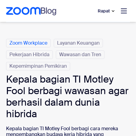
e percakapan bantuan
 ke konten utama
Rapat
Kategori
Zoom Workplace
Layanan Keuangan
Pekerjaan Hibrida
Wawasan dan Tren
Kepemimpinan Pemikiran
Kepala bagian TI Motley
Fool berbagi wawasan agar
berhasil dalam dunia
hibrida
Kepala bagian TI Motley Fool berbagi cara mereka
mengembangkan budaya kerja hibrida yang