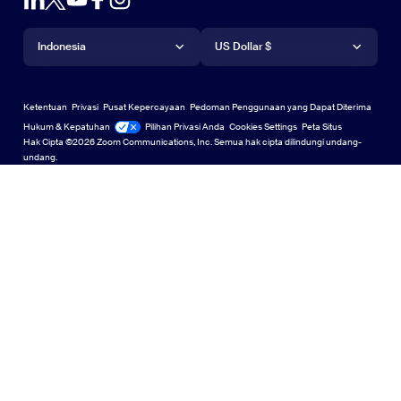
Akun
Minta Demo
Minta Demo
Aplikasi iPhone/iPad
Aplikasi iPhone/iPad
Bahasa
Mata uang
Pusat Dukungan
Pusat Dukungan
Webinar dan Acara
Aplikasi Android
Indonesia
Aplikasi Android
US Dollar $
Pusat Pembelajaran
Pusat Pembelajaran
Pusat Pengalaman Zoom
Pusat Pengalaman Zoom
Perbesar Latar Belakang Virtual
Latar Belakang Virtual Zoom
Deutsch
US Dollar $
Komunitas Zoom
Zoom for Startups
Zoom for Startups
Ketentuan
Privasi
Pusat Kepercayaan
Pedoman Penggunaan yang Dapat Diterima
English
Koleksi Konten Teknis
Koleksi Konten Teknis
Hukum & Kepatuhan
Hukum & Kepatuhan
Pilihan Privasi Anda
Cookies Settings
Peta Situs
Peta Situs
Hak Cipta ©2026 Zoom Communications, Inc. Semua hak cipta dilindungi undang-
Español
Umpan Balik
undang.
Hubungi Kami
Hubungi Kami
Français
Aksesibilitas
Indonesia
Dukungan Pengembang
Dukungan Pengembang
Italiano
Pernyataan Transparansi Privasi, Keamanan, Kebijakan
日本語
Hukum, dan Undang-Undang Perbudakan Modern
Pernyataan Tr
한국어
Português
Tiếng Việt