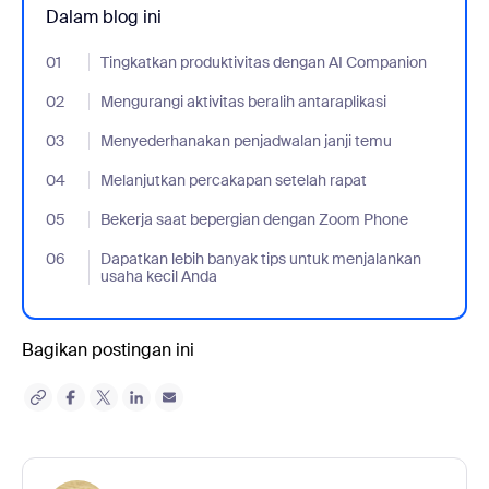
Dalam blog ini
01
- Jumplink to Tingkatkan produktivitas dengan AI Companion
Tingkatkan produktivitas dengan AI Companion
02
- Jumplink to Mengurangi aktivitas beralih antaraplikasi
Mengurangi aktivitas beralih antaraplikasi
03
- Jumplink to Menyederhanakan penjadwalan janji temu
Menyederhanakan penjadwalan janji temu
04
- Jumplink to Melanjutkan percakapan setelah rapat
Melanjutkan percakapan setelah rapat
05
- Jumplink to Bekerja saat bepergian dengan Zoom Phone
Bekerja saat bepergian dengan Zoom Phone
06
- Jumplink to Dapatkan lebih banyak tips untuk menjalankan usa
Dapatkan lebih banyak tips untuk menjalankan
usaha kecil Anda
Bagikan postingan ini