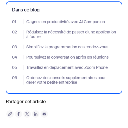
Dans ce blog
01
- Jumplink to Gagnez en productivité avec AI Companion
Gagnez en productivité avec AI Companion
02
- Jumplink to Réduisez la nécessité de passer d’une application à
Réduisez la nécessité de passer d’une application
à l’autre
03
- Jumplink to Simplifiez la programmation des rendez-vous
Simplifiez la programmation des rendez-vous
04
- Jumplink to Poursuivez la conversation après les réunions
Poursuivez la conversation après les réunions
05
- Jumplink to Travaillez en déplacement avec Zoom Phone
Travaillez en déplacement avec Zoom Phone
06
- Jumplink to Obtenez des conseils supplémentaires pour gérer v
Obtenez des conseils supplémentaires pour
gérer votre petite entreprise
Partager cet article