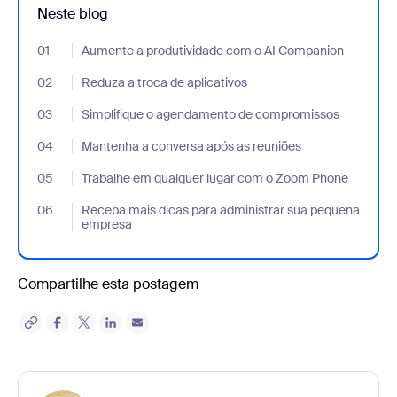
Neste blog
01
- Jumplink to Aumente a produtividade com o AI Companion
Aumente a produtividade com o AI Companion
02
- Jumplink to Reduza a troca de aplicativos
Reduza a troca de aplicativos
03
- Jumplink to Simplifique o agendamento de compromissos
Simplifique o agendamento de compromissos
04
- Jumplink to Mantenha a conversa após as reuniões
Mantenha a conversa após as reuniões
05
- Jumplink to Trabalhe em qualquer lugar com o Zoom Phone
Trabalhe em qualquer lugar com o Zoom Phone
06
- Jumplink to Receba mais dicas para administrar sua pequena
Receba mais dicas para administrar sua pequena
empresa
Compartilhe esta postagem