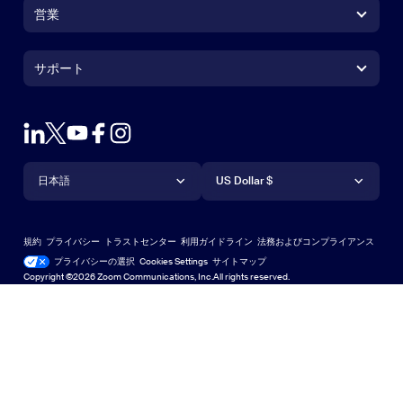
Zoom Workplaceアプリ
Zoom Workplaceアプリ
営業
Zoom Roomsアプリ
Zoom Roomsアプリ
+1.888.799.9666
クリックで発信
Zoom Roomsコントローラ
サポート
サポート
営業担当にお問い合わせ
ブラウザ拡張機能
Zoom接続テスト
プランと料金
Outlookプラグイン
アカウント
デモをリクエスト
iPhone / iPadアプリ
iPhone / iPadアプリ
言語
通貨
ヘルプセンター
ヘルプセンター
ウェビナーとイベント
Androidアプリ
日本語
Androidアプリ
US Dollar $
ラーニングセンター
Zoom Experience Center
Zoom Experience Center
Zoomバーチャル背景
Deutsch
US Dollar $
Zoomコミュニティ
規約
プライバシー
トラストセンター
利用ガイドライン
法務およびコンプライアンス
English
テクニカルコンテンツライブラリ
テクニカルコンテンツライブラ
プライバシーの選択
Cookies Settings
サイトマップ
サイトマップ
Copyright ©2026 Zoom Communications, Inc.All rights reserved.
Español
フィードバック
お問い合わせ
お問い合わせ
Français
アクセシビリティ
日本語
開発者向けサポート
한국어