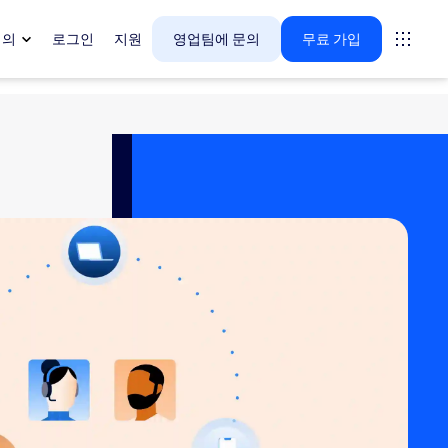
회의
로그인
지원
영업팀에 문의
무료 가입
다.
tings
oms
vas
 인사이트