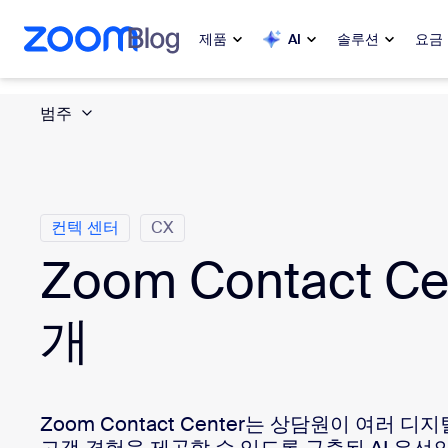
 채팅으로 건너뛰기
내용으로 건너뛰기
제품
AI
솔루션
요금
범주
인기
인기
화제성으로
Zoom Workplace
My 
Zoom 비즈니스 서비스
컨텍 센터
CX
Zoom Contact Ce
Zo
Zoom CX
Ph
개
Zoom AI
Con
개발자
Bon
Zoom Contact Center는 상담원이 여러 
앱 및 통합