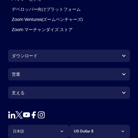
デベロッパー向けプラットフォーム
Zoom Ventures(ズームベンチャーズ)
Zoom マーチャンダイズ ストア
Zoom マーチャンダイズ ストア
ダウンロード
Zoom Workplace アプリ
Zoom Workplace アプリ
営業
Zoom Rooms アプリ
Zoom Rooms アプリ
1.888.799.9666
クリックで発信
Zoom Rooms コントローラ
支える
支える
営業担当にお問い合わせ
ブラウザ拡張機能
ズームのテスト
プランと価格
Outlook プラグイン
アカウント
デモを申し込む
iPhone / iPadアプリ
言語
通貨
サポートセンター
サポートセンター
ウェビナーとイベント
Androidアプリ
日本語
US Dollar $