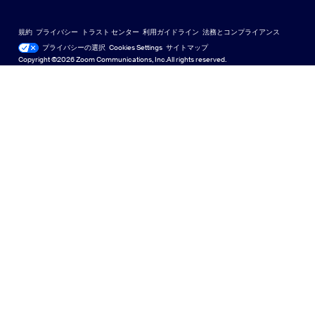
ラーニングセンター
Zoom Experience Center
Zoom Experience Center
Zoomバーチャル背景
Deutsch
US Dollar $
Zoomコミュニティ
規約
プライバシー
トラスト センター
利用ガイドライン
法務とコンプライアンス
English
テクニカルコンテンツライブラリ
テクニカルコンテンツライブラ
プライバシーの選択
Cookies Settings
サイトマップ
サイトマップ
Copyright ©2026 Zoom Communications, Inc.All rights reserved.
Español
フィードバック
お問い合わせ
お問い合わせ
Français
アクセシビリティ（ユーザー補助）
Indonesia
開発者サポート
Italiano
プライバシー、セキュリティ、法的ポリシー、および現代
日本語
奴隷法の透明性に関する声明
한국어
Nederlands
Polski
Português
Русский