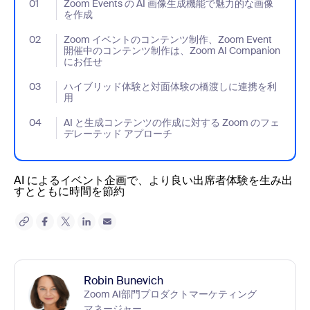
01
- Jumplink to Zoom Events の AI 画像生成機能で魅力的な画像
Zoom Events の AI 画像生成機能で魅力的な画像
を作成
02
- Jumplink to Zoom イベントのコンテンツ制作、Zoom Even
Zoom イベントのコンテンツ制作、Zoom Event
開催中のコンテンツ制作は、Zoom AI Companion
にお任せ
03
- Jumplink to ハイブリッド体験と対面体験の橋渡しに連携を利
ハイブリッド体験と対面体験の橋渡しに連携を利
用
04
- Jumplink to AI と生成コンテンツの作成に対する Zoom 
AI と生成コンテンツの作成に対する Zoom のフェ
デレーテッド アプローチ
AI によるイベント企画で、より良い出席者体験を生み出
すとともに時間を節約
Robin Bunevich
Zoom AI部門プロダクトマーケティング
マネージャー