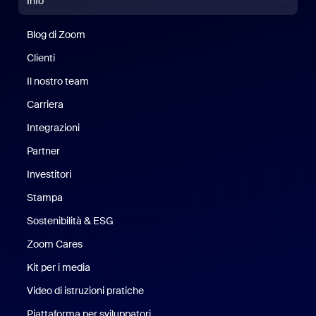
Info
Blog di Zoom
Blog di Zoom
Clienti
Clienti
Il nostro team
Il nostro team
Carriera
Opportunità di lavoro
Integrazioni
Partner
Investitori
Stampa
Stampa
Sostenibilità & ESG
Sostenibilità ed ESG
Zoom Cares
Zoom Cares
Kit per i media
Kit media
Video di istruzioni pratiche
Piattaforma per sviluppatori