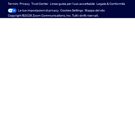
Community di Zoom
Zoom for Startups
Zoom for Startups
Termini
Privacy
Trust Center
Linee guida per l'uso accettabile
Legale & Conformità
Aspetti legali e conformità
English
Libreria di contenuti tecnici
Libreria di contenuti tecnici
Le tue impostazioni di privacy
Cookies Settings
Mappa del sito
Mappa del sito
Copyright ©2026 Zoom Communications, Inc. Tutti i diritti riservati.
Español
feedback
Contattaci
Contattaci
Français
Accessibilità
Indonesia
Supporto agli sviluppatori
Supporto per sviluppatori
Italiano
Privacy, sicurezza, politiche legali e dichiarazione di
日本語
trasparenza sulla legge sulla schiavitù moderna
Informative legali
한국어
Nederlands
Polski
Português
Русский
Svenska