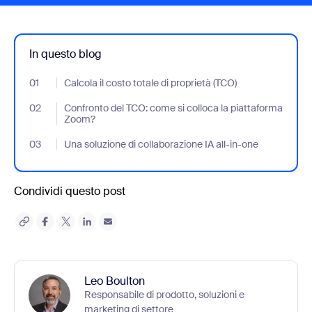
In questo blog
01
- Jumplink to Calcola il costo totale di proprietà (TCO)
Calcola il costo totale di proprietà (TCO)
02
- Jumplink to Confronto del TCO: come si colloca la piattaform
Confronto del TCO: come si colloca la piattaforma
Zoom?
03
- Jumplink to Una soluzione di collaborazione IA all-in-one
Una soluzione di collaborazione IA all-in-one
Condividi questo post
Leo Boulton
Responsabile di prodotto, soluzioni e
marketing di settore