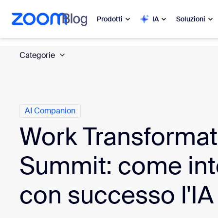
contenuto principale
a chat di assistenza
Prodotti
IA
Soluzioni
Categorie
In evidenza
In e
Le novit
Zoom Workplace
My 
Servizi aziendali Zoom
AI Companion
Work Transformat
Zo
Zoom CX
Ph
Summit: come int
Zoom AI
Con
con successo l'IA
Sviluppatori
Bon
App e integrazioni