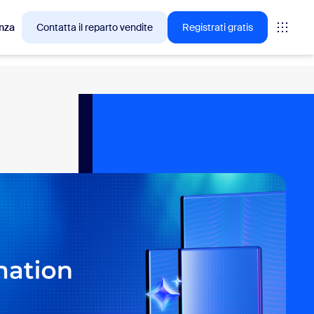
nza
Contatta il reparto vendite
Registrati gratis
cesso tra i clienti Zoom.
tings
oms
vas
rofondimenti CX