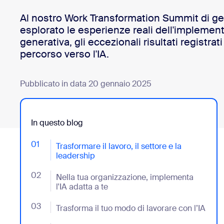
Al nostro Work Transformation Summit di g
esplorato le esperienze reali dell'implement
Installa sul desktop
Contattaci
generativa, gli eccezionali risultati registrat
Download center
+1.888.799.9666
/
+1.888.303.1012
percorso verso l'IA.
Pubblicato in data 20 gennaio 2025
In questo blog
01
- Jumplink to Trasformare il lavoro, il settore e la lea
Trasformare il lavoro, il settore e la
leadership
02
- Jumplink to Nella tua organizzazione, implementa l'
Nella tua organizzazione, implementa
l'IA adatta a te
03
- Jumplink to Trasforma il tuo modo di lavorare con l’
Trasforma il tuo modo di lavorare con l’IA