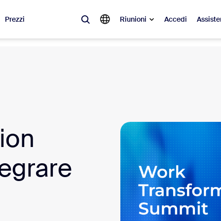
Prezzi
Riunioni
Accedi
Assiste
videnza
à del momento, le tendenze e le soluzioni che stanno riscuotendo più suc
Notes
Mee
ion
omMate
Ro
one
Can
egrare
tact Center
App
sai