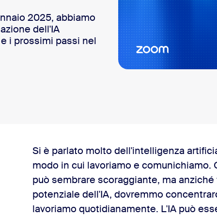
ennaio 2025, abbiamo
azione dell'IA
i e i prossimi passi nel
dership
Si è parlato molto dell'intelligenza artifi
modo in cui lavoriamo e comunichiamo. O
IA adatta a te
può sembrare scoraggiante, ma anziché farc
potenziale dell'IA, dovremmo concentrarci 
IA
lavoriamo quotidianamente. L'IA può ess