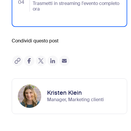
04
- Jumplink to Trasmetti in streaming l'evento comple
Trasmetti in streaming l'evento completo
ora
Condividi questo post
Kristen Klein
Manager, Marketing clienti