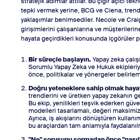
stratejik adımlar attılar. Bu çığır açıcı te
tepki vermek yerine, BCG ve Ciena, trend
yaklaşımlar benimsediler. Necole ve Craig
girişimlerini çalışanlarına ve müşterilerine 
hayata geçirdikleri konusunda içgörüler pay
Bir süreçle başlayın.
Yapay zeka çalış
Sorumlu Yapay Zeka ve Hukuk ekipleriy
önce, politikalar ve yönergeler belirlem
Doğru yeteneklere sahip olmak haya
trendlerini ve üretken yapay zekanın gel
Bu ekip, yenilikleri teşvik ederken güv
modelleri tasarlamalı, değeri maksimiz
Ayrıca, iş akışlarını dönüştüren kullanım
bu araçlardan tam anlamıyla faydalanılm
"Ne" sorusunu sormadan önce "nasıl