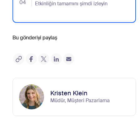
04
- Jumplink to Etkinliğin tamamını şimdi izleyin
Etkinliğin tamamını şimdi izleyin
Bu gönderiyi paylaş
Kristen Klein
Müdür, Müşteri Pazarlama