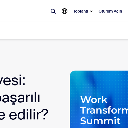
Toplantı
Oturum Açın
ler
 olan, ilgi gören ve ses getiren çözümler: Zoom müşterilerinin şu anda 
keşfedin.
esi:
Notes
Meetings
aşarılı
omMate
Rooms
 edilir?
one
Canvas
tact Center
Müşteri Deneyimi Ana