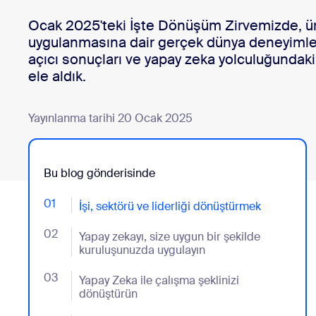
Geliştiriciler
Ocak 2025'teki İşte Dönüşüm Zirvemizde, ü
Bon
Uygulamalar ve Entegrasyonlar
uygulanmasına dair gerçek dünya deneyimleri
açıcı sonuçları ve yapay zeka yolculuğundaki 
ele aldık.
Masaüstüne yükleyin
İletişime geçin
Yayınlanma tarihi 20 Ocak 2025
İndirme Merkezi
+1.888.799.9666
/
+1.888.303.1012
Bu blog gönderisinde
01
- Jumplink to İşi, sektörü ve liderliği dönüştürmek
İşi, sektörü ve liderliği dönüştürmek
02
- Jumplink to Yapay zekayı, size uygun bir şekilde k
Yapay zekayı, size uygun bir şekilde
kuruluşunuzda uygulayın
03
- Jumplink to Yapay Zeka ile çalışma şeklinizi dönüşt
Yapay Zeka ile çalışma şeklinizi
dönüştürün