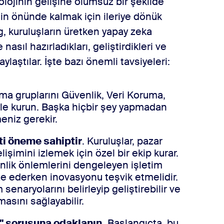
knolojinin gelişine olumsuz bir şekilde
in önünde kalmak için ileriye dönük
, kuruluşların üretken yapay zeka
nasıl hazırladıkları, geliştirdikleri ve
laştılar. İşte bazı önemli tavsiyeleri:
ma gruplarını Güvenlik, Veri Koruma,
le kurun. Başka hiçbir şey yapmadan
eniz gerekir.
ti öneme sahiptir
. Kuruluşlar, pazar
işimini izlemek için özel bir ekip kurar.
enlik önlemlerini dengeleyen işletim
e ederken inovasyonu teşvik etmelidir.
 senaryolarını belirleyip geliştirebilir ve
asını sağlayabilir.
" sorusuna odaklanın.
Başlangıçta, bu