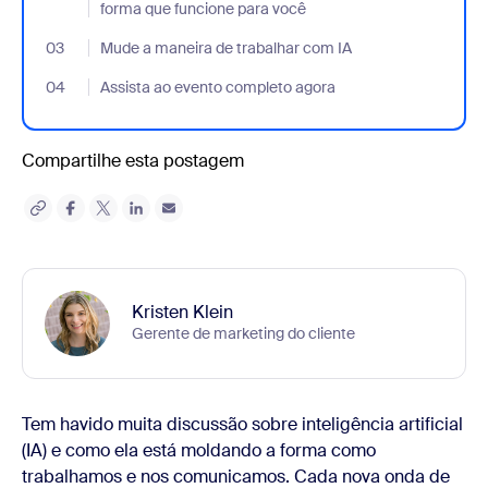
forma que funcione para você
03
- Jumplink to Mude a maneira de trabalhar com IA
Mude a maneira de trabalhar com IA
04
- Jumplink to Assista ao evento completo agora
Assista ao evento completo agora
Compartilhe esta postagem
Kristen Klein
Gerente de marketing do cliente
Tem havido muita discussão sobre inteligência artificial
(IA) e como ela está moldando a forma como
trabalhamos e nos comunicamos. Cada nova onda de