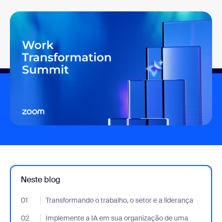
Neste blog
01
- Jumplink to Transformando o trabalho, o setor e a liderança
Transformando o trabalho, o setor e a liderança
02
- Jumplink to Implemente a IA em sua organização de uma form
Implemente a IA em sua organização de uma