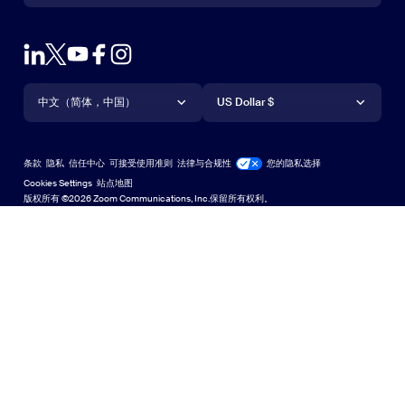
联系销售人员
浏览器扩展
测试 Zoom
套餐和定价
Outlook 插件
账户
申请演示
iPhone/iPad 应用
iPhone/iPad 应用
语言
货币
支持中心
支持中心
网络研讨会和活动
Android 应用
中文（简体，中国）
Android 应用
US Dollar $
学习中心
Zoom 体验中心
Zoom 体验中心
Zoom 虚拟背景
Deutsch
US Dollar $
Zoom 社区
Zoom for Startups
Zoom for Startups
条款
隐私
信任中心
可接受使用准则
法律与合规性
您的隐私选择
Español
技术内容库
技术内容库
Cookies Settings
站点地图
站点地图
版权所有 ©2026 Zoom Communications, Inc.保留所有权利。
Français
反馈
联系我们
联系我们
Indonesia
无障碍访问
Italiano
开发人员支持
日本語
隐私、安全、法律政策和《现代奴隶制法案》透明度声明
한국어
Nederlands
Polski