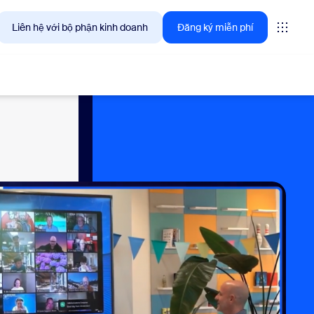
Liên hệ với bộ phận kinh doanh
Đăng ký miễn phí
giải pháp mà khách hàng Zoom quan tâm ngay lúc này.
tings
oms
vas
ng tin trải nghiệm khách hàng