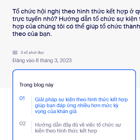
Bon
Nhà phát triển
Tổ chức hội nghị theo hình thức kết hợp ở 
trực tuyến nhỏ? Hướng dẫn tổ chức sự kiện 
Ứng dụng và thành phần tích hợp
hợp của chúng tôi có thể giúp tổ chức thành
theo của bạn.
Cài đặt trên máy tính
Liên hệ
Trung tâm tải xuống
+1.888.799.9666
/
+1.888.303.1012
3 số phút đọc
Đăng vào 8 tháng 3, 2023
Trong blog này
01
- Jumplink to Giải pháp sự kiện theo hình thức kết
Giải pháp sự kiện theo hình thức kết hợp
giúp bạn đáp ứng nhiều hơn mức kỳ
vọng của khán giả
02
- Jumplink to Hướng dẫn đầy đủ về việc tổ chức sự k
Hướng dẫn đầy đủ về việc tổ chức sự
kiện theo hình thức kết hợp