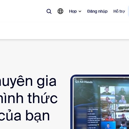
Họp
Đăng nhập
Hỗ trợ
biến
 đang được ưa chuộng, đang thịnh hành và đang tạo tiếng vang — các 
huyên gia
Notes
Mee
hình thức
omMate
Ro
one
Can
 của bạn
tact Center
Thô