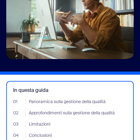
In questa guida
01
- Jumplink to Panoramica sulla gestione della qualità
Panoramica sulla gestione della qualità
02
- Jumplink to Approfondimenti sulla gestione della qualità
Approfondimenti sulla gestione della qualità
03
- Jumplink to Limitazioni
Limitazioni
04
- Jumplink to Conclusioni
Conclusioni