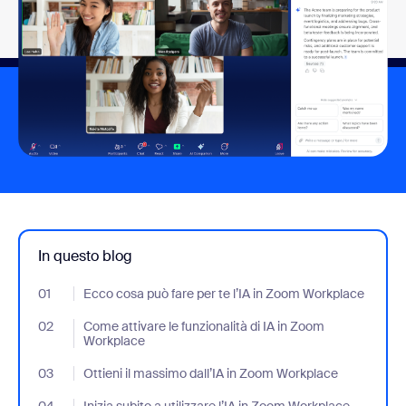
In questo blog
01
- Jumplink to Ecco cosa può fare per te l’IA in Zoom Workplace
Ecco cosa può fare per te l’IA in Zoom Workplace
02
- Jumplink to Come attivare le funzionalità di IA in Zoom Workpl
Come attivare le funzionalità di IA in Zoom
Workplace
03
- Jumplink to Ottieni il massimo dall’IA in Zoom Workplace
Ottieni il massimo dall’IA in Zoom Workplace