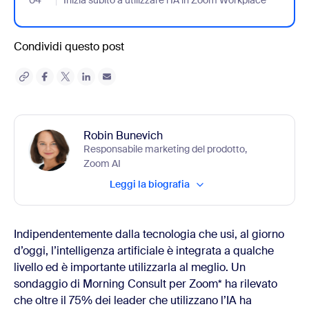
04
- Jumplink to Inizia subito a utilizzare l’IA in Zoom Workplace
Inizia subito a utilizzare l’IA in Zoom Workplace
Condividi questo post
Robin Bunevich
Responsabile marketing del prodotto,
Zoom AI
Leggi la biografia
Indipendentemente dalla tecnologia che usi, al giorno
d’oggi, l’intelligenza artificiale è integrata a qualche
livello ed è importante utilizzarla al meglio. Un
sondaggio di Morning Consult per Zoom* ha rilevato
che oltre il 75% dei leader che utilizzano l’IA ha