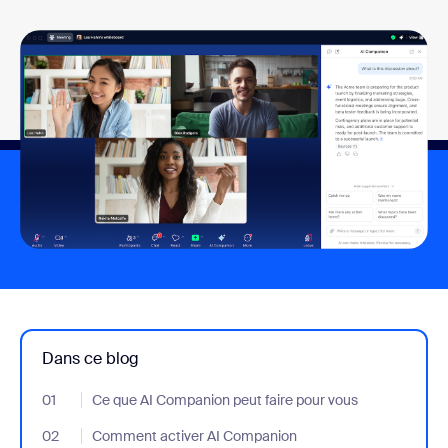
Dans ce blog
01
- Jumplink to Ce que AI Companion peut faire pour vous
Ce que AI Companion peut faire pour vous
02
- Jumplink to Comment activer AI Companion
Comment activer AI Companion