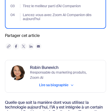
03
- Jumplink to Tirez le meilleur parti d’AI Companion
Tirez le meilleur parti d’AI Companion
04
- Jumplink to Lancez-vous avec Zoom AI Companion dès aujour
Lancez-vous avec Zoom AI Companion dès
aujourd’hui
Partager cet article
Robin Bunevich
Responsable du marketing produits,
Zoom AI
Lire sa biographie
Quelle que soit la manière dont vous utilisez la
technologie aujourd’hui, l’IA y est intégrée à un certain