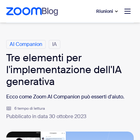
contenuto principale
 chat di assistenza
Riunioni
Categorie
AI Companion
IA
Tre elementi per
l'implementazione dell'IA
generativa
Ecco come Zoom AI Companion può esserti d'aiuto.
6 tempo di lettura
Pubblicato in data 30 ottobre 2023