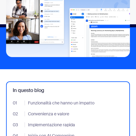
In questo blog
01
- Jumplink to Funzionalità che hanno un impatto
Funzionalità che hanno un impatto
02
- Jumplink to Convenienza e valore
Convenienza e valore
03
- Jumplink to Implementazione rapida
Implementazione rapida
04
- Jumplink to Inizia con AI Companion
Inizia con AI Companion