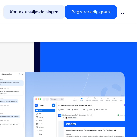
t
Kontakta säljavdelningen
Registrera dig gratis
tings
oms
vas
insikter