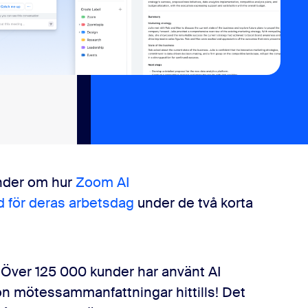
kunder om hur
Zoom AI
ad för deras arbetsdag
under de två korta
l. Över 125 000 kunder har använt AI
on mötessammanfattningar hittills! Det