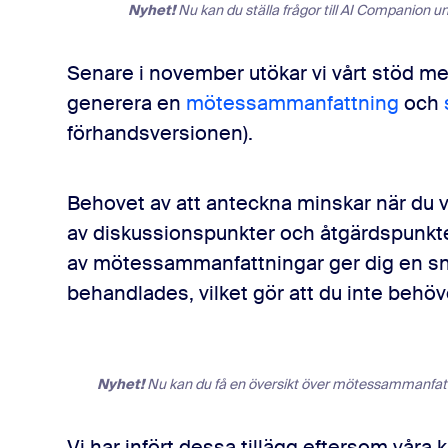
Nyhet!
Nu kan du ställa frågor till AI Companion u
Senare i november utökar vi vårt stöd med 
generera en
mötessammanfattning
och
förhandsversionen).
Behovet av att anteckna minskar när du v
av diskussionspunkter och åtgärdspunkter
av mötessammanfattningar ger dig en sn
behandlades, vilket gör att du inte behö
Nyhet!
Nu kan du få en översikt över mötessammanfatt
Vi har infört dessa tillägg eftersom våra 