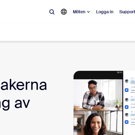
Möten
Logga in
Suppor
lärt
pulärt och omtalat – lösningarna som Zoom-kunder gillar just nu.
sakerna
Notes
Mee
ng av
omMate
Ro
one
Can
tact Center
CX-