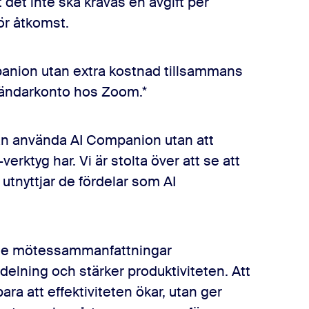
det inte ska krävas en avgift per
för åtkomst.
mpanion utan extra kostnad tillsammans
nvändarkonto hos Zoom.*
kan använda AI Companion utan att
rktyg har. Vi är stolta över att se att
utnyttjar de fördelar som AI
ade mötessammanfattningar
elning och stärker produktiviteten. Att
ara att effektiviteten ökar, utan ger