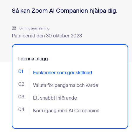
Utvecklare
Bon
Så kan Zoom AI Companion hjälpa dig.
Appar och integreringar
6 minuters läsning
Publicerad den 30 oktober 2023
Installera på dator
Kontakta oss
Nedladdningscenter
+1 (0)888-799 9666
/
+1 (0)888-303 101
I denna blogg
01
- Jumplink to Funktioner som gör skillnad
Funktioner som gör skillnad
02
- Jumplink to Valuta för pengarna och värde
Valuta för pengarna och värde
03
- Jumplink to Ett snabbt införande
Ett snabbt införande
04
- Jumplink to Kom igång med AI Companion
Kom igång med AI Companion