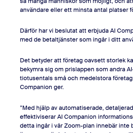
så många människor som möjligt, och att 
användare eller ett minsta antal platser 
Därför har vi beslutat att erbjuda AI Co
med de betaltjänster som ingår i ditt a
Det betyder att företag oavsett storlek 
bekymra sig om prislappen som andra AI-ve
tiotusentals små och medelstora företag 
Companion ger.
”Med hjälp av automatiserade, detaljer
effektiviserar AI Companion informationsd
detta ingår i vår Zoom-plan innebär inte b