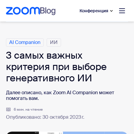
сновному содержанию
ти в чат помощи
Конференция
Категории
AI Companion
ИИ
3 самых важных
критерия при выборе
генеративного ИИ
Далее описано, как Zoom AI Companion может
помогать вам.
6 мин. на чтение
Опубликовано: 30 октября 2023 г.