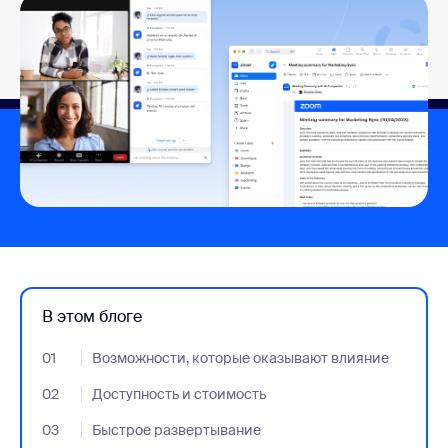
В этом блоге
01
- Jumplink to Возможности, которые оказывают влияние
Возможности, которые оказывают влияние
02
- Jumplink to Доступность и стоимость
Доступность и стоимость
03
- Jumplink to Быстрое развертывание
Быстрое развертывание