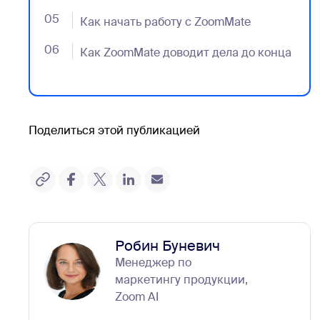
05
- Jumplink to Как начать работу с ZoomMate
Как начать работу с ZoomMate
06
- Jumplink to Как ZoomMate доводит дела до кон
Как ZoomMate доводит дела до конца
Поделиться этой публикацией
Робин Буневич
Менеджер по
маркетингу продукции,
Zoom AI