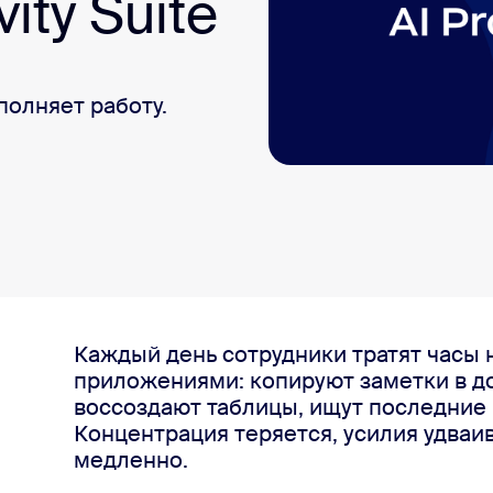
ity Suite
sai
олняет работу.
12
Каждый день сотрудники тратят часы
приложениями: копируют заметки в д
воссоздают таблицы, ищут последние в
Концентрация теряется, усилия удваи
медленно.