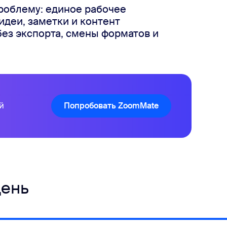
 проблему: единое рабочее
деи, заметки и контент
ез экспорта, смены форматов и
й
Попробовать ZoomMate
день