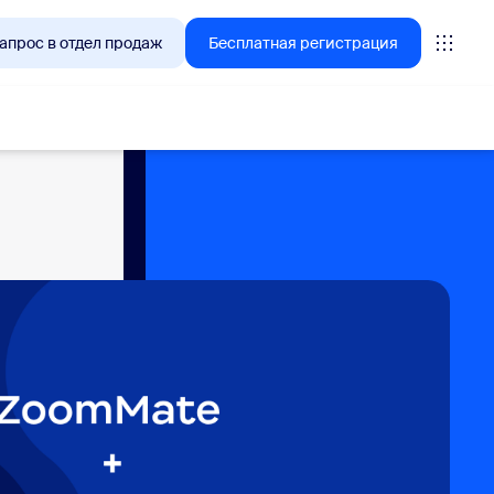
апрос в отдел продаж
Бесплатная регистрация
🚀
НОВИНКА
Функция My Notes
ИИ-стенографист для виртуальных
конференций и очных встреч.
Автоматически ведет заметки,
составляет сводки и извлекает
задачи.
с клиентами