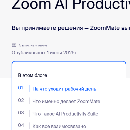
Zoom AI Productiv
Разработчикам
Bon
Приложения и интеграции
Вы принимаете решения — ZoomMate вып
Установить на компьютер
Свяжитесь с нами
Центр загрузок
(+1) 888-799-9666
/
(+1) 888-303-10
5 мин. на чтение
Опубликовано: 1 июня 2026 г.
В этом блоге
01
- Jumplink to На что уходит рабочий день
На что уходит рабочий день
02
- Jumplink to Что именно делает ZoomMate
Что именно делает ZoomMate
03
- Jumplink to Что такое AI Productivity Suite
Что такое AI Productivity Suite
04
- Jumplink to Как все взаимосвязано
Как все взаимосвязано