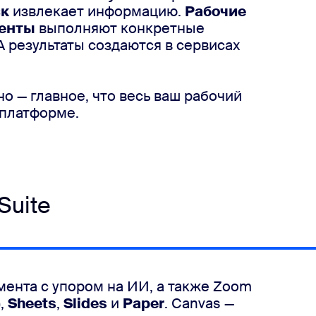
ск
извлекает информацию.
Рабочие
енты
выполняют конкретные
А результаты создаются в сервисах
но — главное, что весь ваш рабочий
 платформе.
Suite
мента с упором на ИИ, а также Zoom
,
Sheets
,
Slides
и
Paper
. Canvas —