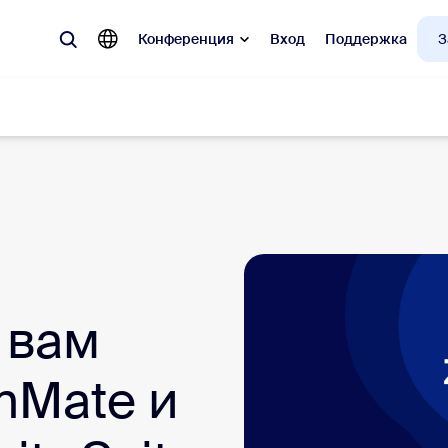
Конференция
Вход
Поддержка
З
улярные
 Zoom, наиболее востребованные у клиентов.
Notes
Meetings
 вам
omMate
Rooms
one
Canvas
mMate и
tact Center
Аналитика работы 