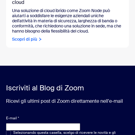
cloud
Una soluzione di cloud ibrido come Zoom Node può
aiutarti a soddisfare le esigenze aziendali uniche
dell'attività in materia di sicurezza, larghezza di banda o
conformità, che richiedono una soluzione in sede, ma che
hanno bisogno della flessibilità del cloud.
Scopri di più
Iscriviti al Blog di Zoom
Ricevi gli ultimi post di Zoom direttamente nell'e-mail
E-mail
*
Scelta multipla o singola
Selezionando questa casella, scelgo di ricevere le novità e gli
*