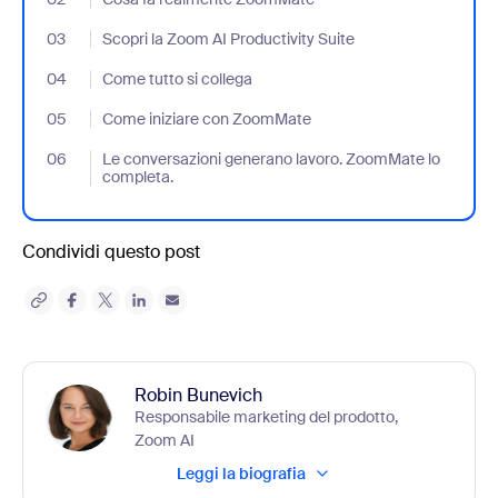
03
- Jumplink to Scopri la Zoom AI Productivity Suite
Scopri la Zoom AI Productivity Suite
04
- Jumplink to Come tutto si collega
Come tutto si collega
05
- Jumplink to Come iniziare con ZoomMate
Come iniziare con ZoomMate
06
- Jumplink to Le conversazioni generano lavoro. ZoomMate lo c
Le conversazioni generano lavoro. ZoomMate lo
completa.
Condividi questo post
Robin Bunevich
Responsabile marketing del prodotto,
Zoom AI
Leggi la biografia