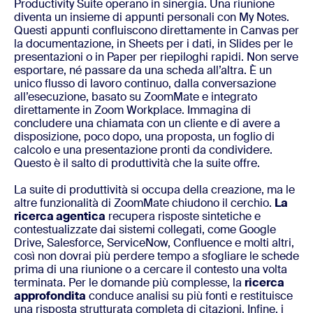
Productivity Suite operano in sinergia. Una riunione
diventa un insieme di appunti personali con My Notes.
Questi appunti confluiscono direttamente in Canvas per
la documentazione, in Sheets per i dati, in Slides per le
presentazioni o in Paper per riepiloghi rapidi. Non serve
esportare, né passare da una scheda all’altra. È un
unico flusso di lavoro continuo, dalla conversazione
all’esecuzione, basato su ZoomMate e integrato
direttamente in Zoom Workplace. Immagina di
concludere una chiamata con un cliente e di avere a
disposizione, poco dopo, una proposta, un foglio di
calcolo e una presentazione pronti da condividere.
Questo è il salto di produttività che la suite offre.
La suite di produttività si occupa della creazione, ma le
altre funzionalità di ZoomMate chiudono il cerchio.
La
ricerca agentica
recupera risposte sintetiche e
contestualizzate dai sistemi collegati, come Google
Drive, Salesforce, ServiceNow, Confluence e molti altri,
così non dovrai più perdere tempo a sfogliare le schede
prima di una riunione o a cercare il contesto una volta
terminata. Per le domande più complesse, la
ricerca
approfondita
conduce analisi su più fonti e restituisce
una risposta strutturata completa di citazioni. Infine, i