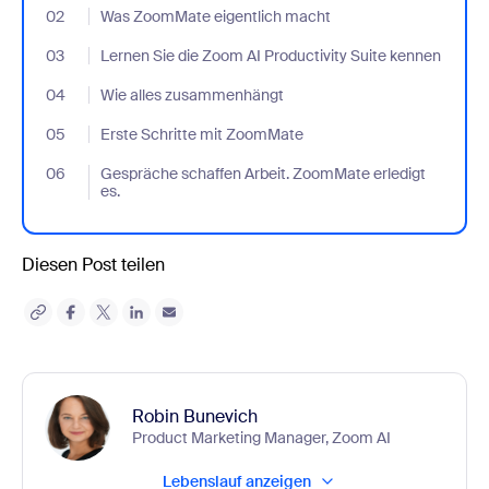
02
- Jumplink to Was ZoomMate eigentlich macht
Was ZoomMate eigentlich macht
03
- Jumplink to Lernen Sie die Zoom AI Productivity Suite kennen
Lernen Sie die Zoom AI Productivity Suite kennen
04
- Jumplink to Wie alles zusammenhängt
Wie alles zusammenhängt
05
- Jumplink to Erste Schritte mit ZoomMate
Erste Schritte mit ZoomMate
06
- Jumplink to Gespräche schaffen Arbeit. ZoomMate erledigt es.
Gespräche schaffen Arbeit. ZoomMate erledigt
es.
Diesen Post teilen
Robin Bunevich
Product Marketing Manager, Zoom AI
Lebenslauf anzeigen