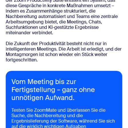
der Zoom Productivity Suite entsteht ein System, das
diese Gespräche in konkrete Maßnahmen umsetzt –
indem es Zusammenhänge strukturiert, die
Nachbereitung automatisiert und Teams eine zentrale
Arbeitsumgebung bietet, die Meetings, Chats,
Suchfunktionen und KI-gestützte Ergebnisse
miteinander verbindet.
Die Zukunft der Produktivität besteht nicht nur in
intelligenteren Meetings. Die Arbeit ist erledigt, und der
Montagmorgen ist schon wieder ein Stück weiter
fortgeschritten.
Vom Meeting bis zur
Fertigstellung – ganz ohne
unnötigen Aufwand.
Testen Sie ZoomMate und überlassen Sie die
Suche, die Nachbereitung und die
Ergebnislieferung der Software, während Sie sich
auf die wirklich wichtigen Aufgaben