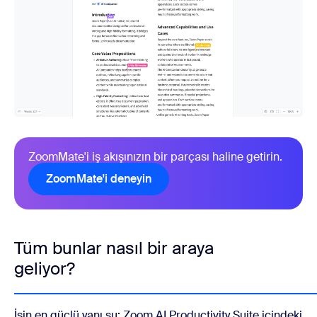
ZoomMate'i iş akışınızın bir parçası haline getirin.
ZoomMate'i deneyin
Tüm bunlar nasıl bir araya
geliyor?
İşin en güçlü yanı şu: Zoom AI Productivity Suite içindeki