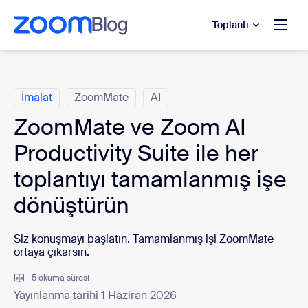
t yardımına atla
a içeriğe atla
Toplantı
Kategoriler
İmalat
ZoomMate
AI
ZoomMate ve Zoom AI
Productivity Suite ile her
toplantıyı tamamlanmış işe
dönüştürün
Siz konuşmayı başlatın. Tamamlanmış işi ZoomMate
ortaya çıkarsın.
5 okuma süresi
Yayınlanma tarihi 1 Haziran 2026