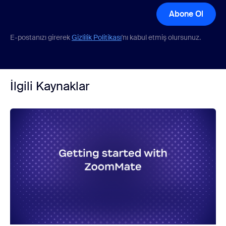
Abone Ol
E-postanızı girerek
Gizlilik Politikası
'nı kabul etmiş olursunuz.
İlgili Kaynaklar