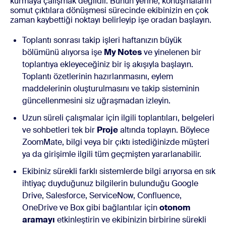
kurmaya çalışmak değildir. Bunun yerine, konuşmaların
somut çıktılara dönüşmesi sürecinde ekibinizin en çok
zaman kaybettiği noktayı belirleyip işe oradan başlayın.
Toplantı sonrası takip işleri haftanızın büyük
bölümünü alıyorsa işe
My Notes
ve yinelenen bir
toplantıya ekleyeceğiniz bir iş akışıyla başlayın.
Toplantı özetlerinin hazırlanmasını, eylem
maddelerinin oluşturulmasını ve takip sisteminin
güncellenmesini siz uğraşmadan izleyin.
Uzun süreli çalışmalar için ilgili toplantıları, belgeleri
ve sohbetleri tek bir
Proje
altında toplayın. Böylece
ZoomMate, bilgi veya bir çıktı istediğinizde müşteri
ya da girişimle ilgili tüm geçmişten yararlanabilir.
Ekibiniz sürekli farklı sistemlerde bilgi arıyorsa en sık
ihtiyaç duyduğunuz bilgilerin bulunduğu Google
Drive, Salesforce, ServiceNow, Confluence,
OneDrive ve Box gibi bağlantılar için
otonom
aramayı
etkinleştirin ve ekibinizin birbirine sürekli