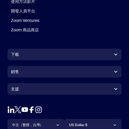
使用方法影片
開發人員平台
Zoom Ventures
Zoom 商品商店
Zoom 商品商店
下載
Zoom Workplace 應用程式
Zoom Workplace 應用程式
銷售
Zoom Rooms 應用程式
Zoom Rooms 應用程式
+1.888.799.9666
按一下以撥打電話
Zoom Rooms Controller
支援
支援
聯絡銷售人員
瀏覽器延伸功能
測試 Zoom
方案與定價
Outlook 外掛程式
帳戶
申請示範
iPhone/iPad 應用程式
iPhone/iPad 應用程式
語言
貨幣
支援中心
支援中心
網路研討會和活動
Android 應用程式
中文（繁體，台灣）
Android 應用程式
US Dollar $