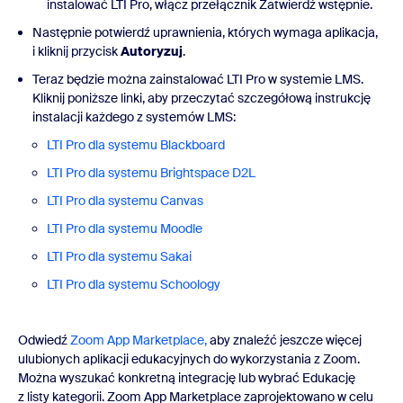
instalować LTI Pro, włącz przełącznik Zatwierdź wstępnie.
Następnie potwierdź uprawnienia, których wymaga aplikacja,
i kliknij przycisk
Autoryzuj
.
Teraz będzie można zainstalować LTI Pro w systemie LMS.
Kliknij poniższe linki, aby przeczytać szczegółową instrukcję
instalacji każdego z systemów LMS:
LTI Pro dla systemu Blackboard
LTI Pro dla systemu Brightspace D2L
LTI Pro dla systemu Canvas
LTI Pro dla systemu Moodle
LTI Pro dla systemu Sakai
LTI Pro dla systemu Schoology
Odwiedź
Zoom App Marketplace,
aby znaleźć jeszcze więcej
ulubionych aplikacji edukacyjnych do wykorzystania z Zoom.
Można wyszukać konkretną integrację lub wybrać Edukację
z listy kategorii. Zoom App Marketplace zaprojektowano w celu