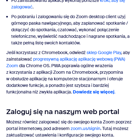
Po zainstalowaniu aplikacji wykonaj poniższe
kroki, aby się
zalogować
.
Po pobraniu i zalogowaniu się do Zoom desktop client użyj
górnego paska nawigacyjnego, aby zaplanować spotkanie /
dołączyć do spotkania, czatować, wykonać połączenie
telefoniczne, wyświetlić nadchodzące i nagrane spotkania, a
także pełną listę swoich kontaktów.
Jeśli korzystasz z Chromebook, odwiedź
sklep Google Play
, aby
zainstalować
progresywną aplikację aplikację webową (PWA)
Zoom
dla Chrome OS. PWA poprawia ogólne wrażenia
z korzystania z aplikacji Zoom na Chromebook, przypomina
w obsłudze aplikację na komputerze stacjonarnym i oferuje
dodatkowe funkcje, a ponadto jest szybsza i bardziej
funkcjonalna niż zwykła aplikacja.
Dowiedz się więcej
.
Zaloguj się na naszym web portal
Możesz również zalogować się do swojego konta Zoom poprzez
portal internetowy, pod adresem
zoom.us/signin
. Tutaj możesz
zaktualizować ustawienia i konfiguracje swojego konta.