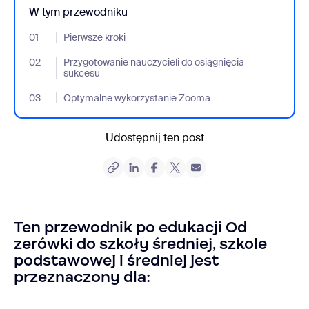
W tym przewodniku
01
- Jumplink to Pierwsze kroki
Pierwsze kroki
02
- Jumplink to Przygotowanie nauczycieli do osiągnięcia sukcesu
Przygotowanie nauczycieli do osiągnięcia
sukcesu
03
- Jumplink to Optymalne wykorzystanie Zooma
Optymalne wykorzystanie Zooma
Udostępnij ten post
Ten przewodnik po edukacji Od
zerówki do szkoły średniej, szkole
podstawowej i średniej jest
przeznaczony dla: