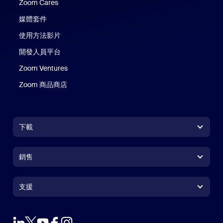
Zoom Cares
Zoom Cares
媒體套件
使用方法影片
開發人員平台
Zoom Ventures
Zoom 商品商店
Zoom 商品商店
下載
Zoom Workplace 應用程式
Zoom Workplace 應用程式
銷售
Zoom Rooms 應用程式
Zoom Rooms 應用程式
+1.888.799.9666
按一下以撥打電話
Zoom Rooms Controller
支援
支援
聯絡銷售人員
瀏覽器延伸功能
測試 Zoom
方案與定價
Outlook 外掛程式