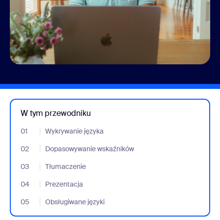
W tym przewodniku
01
- Jumplink to Wykrywanie języka
Wykrywanie języka
02
- Jumplink to Dopasowywanie wskaźników
Dopasowywanie wskaźników
03
- Jumplink to Tłumaczenie
Tłumaczenie
04
- Jumplink to Prezentacja
Prezentacja
05
- Jumplink to Obsługiwane języki
Obsługiwane języki