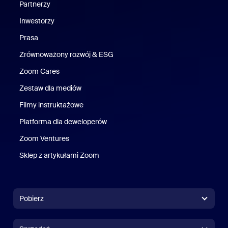
Partnerzy
Inwestorzy
Prasa
Naciśnij
Zrównoważony rozwój & ESG
Zrównoważony rozwój i ESG
Zoom Cares
Zoom Cares
Zestaw dla mediów
Zestaw multimedialny
Filmy instruktażowe
Platforma dla deweloperów
Zoom Ventures
Zoom Ventures
Sklep z artykułami Zoom
Sklep z artykułami Zoom
Pobierz
Aplikacja Zoom Workplace
Aplikacja Zoom Workplace