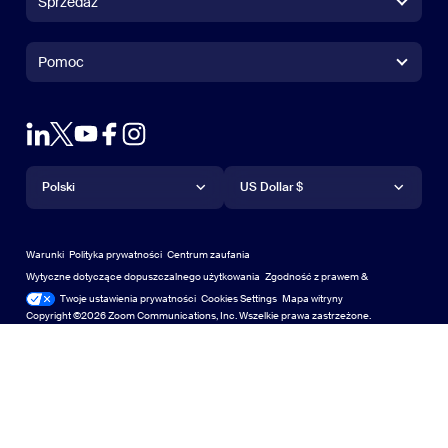
Sprzedaż
Aplikacja Zoom Rooms
Aplikacja Zoom Rooms
+1 888 799 9666
Kliknij, aby zadzwonić
Sterownik Zoom Rooms
Pomoc
Pomoc
Kontakt w sprawie sprzedaży
Rozszerzenie przeglądarki
Powiększenie testowe
Wypróbuj Zoom
Plany & Ceny
Plany i cennik
Wtyczka Outlook
Konto
Poproś o wersję demonstracyjną
Poproś o wersję demo
Aplikacje iPhone/iPad
Aplikacje iPhone/iPad
Język
Waluta
Centrum pomocy technicznej
Centrum pomocy
Webinary i wydarzenia
Aplikacja na Android
Polski
Aplikacja na Android
US Dollar $
Centrum nauki
Centrum szkoleniowe
Zoom Experience Center
Zoom Experience Center
Wirtualne tła Zoom
Wirtualne tła Zoom
Deutsch
US Dollar $
Społeczność Zoom
Zoom for Startups
Zoom for Startups
Warunki
Polityka prywatności
Centrum zaufania
Español
Biblioteka treści technicznych
Biblioteka treści technicznych
Wytyczne dotyczące dopuszczalnego użytkowania
Zgodność z prawem &
Zgodność z prawem
Twoje ustawienia prywatności
Cookies Settings
Mapa witryny
Mapa witryny
Français
Informacje zwrotne
Copyright ©2026 Zoom Communications, Inc. Wszelkie prawa zastrzeżone.
Skontaktuj się z nami
Skontaktuj się z nami
Indonesia
Dostępność
Italiano
Wsparcie dla deweloperów
Wsparcie deweloperów
日本語
Prywatność, bezpieczeństwo, polityka prawna i