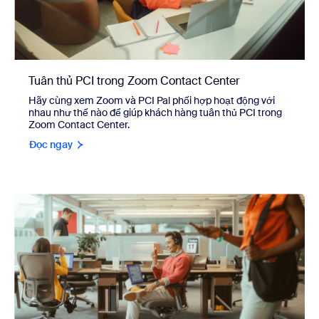
Tuân thủ PCI trong Zoom Contact Center
Hãy cùng xem Zoom và PCI Pal phối hợp hoạt động với
nhau như thế nào để giúp khách hàng tuân thủ PCI trong
Zoom Contact Center.
Đọc ngay