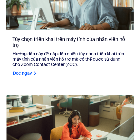
Tùy chọn triển khai trên máy tính của nhân viên hỗ
trợ
Hướng dẫn này đề cập đến nhiều tùy chọn triển khai trên
máy tính của nhân viên hỗ trợ mà có thể được sử dụng
cho Zoom Contact Center (ZCC).
Đọc ngay