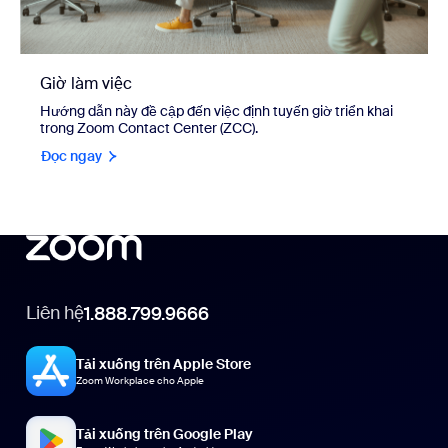
Giờ làm việc
Hướng dẫn này đề cập đến việc định tuyến giờ triển khai
trong Zoom Contact Center (ZCC).
Đọc ngay
Liên hệ
1.888.799.9666
Tải xuống trên Apple Store
Zoom Workplace cho Apple
Tải xuống trên Google Play