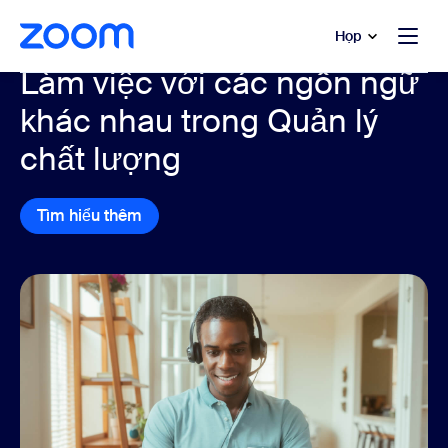
uyển đến nội dung chính
 trò chuyện trợ giúp
Họp
Làm việc với các ngôn ngữ
khác nhau trong Quản lý
chất lượng
Tìm hiểu thêm