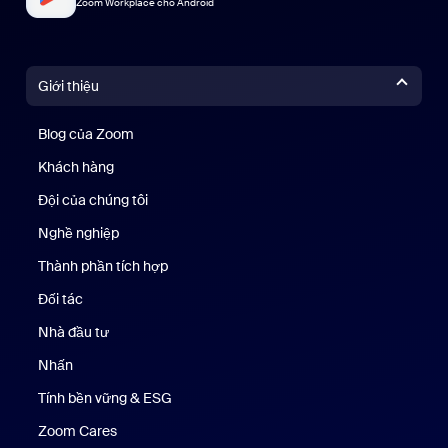
Zoom Workplace cho Android
Giới thiệu
Blog của Zoom
Blog của Zoom
Khách hàng
Khách hàng
Đội của chúng tôi
Nhóm của chúng tôi
Nghề nghiệp
Nghề nghiệp
Thành phần tích hợp
Đối tác
Nhà đầu tư
Nhấn
Nhấn phím
Tính bền vững & ESG
Tính bền vững & ESG
Zoom Cares
Zoom Cares