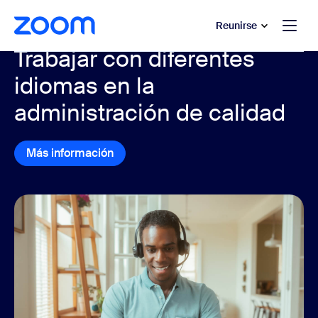
 al contenido principal
 ir al chat de ayuda
Reunirse
Trabajar con diferentes
idiomas en la
administración de calidad
Más información