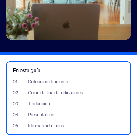
En esta guía
01
- Jumplink to Detección de idioma
Detección de idioma
02
- Jumplink to Coincidencia de indicadores
Coincidencia de indicadores
03
- Jumplink to Traducción
Traducción
04
- Jumplink to Presentación
Presentación
05
- Jumplink to Idiomas admitidos
Idiomas admitidos