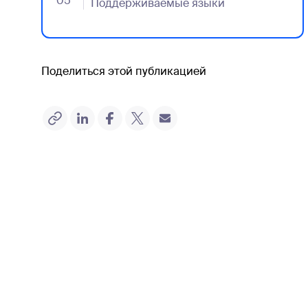
05
- Jumplink to Поддерживаемые языки
Поддерживаемые языки
Поделиться этой публикацией