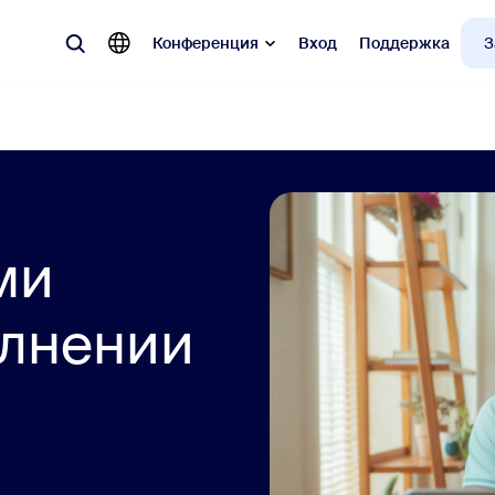
Конференция
Вход
Поддержка
З
улярные
 Zoom, наиболее востребованные у клиентов.
ми
Notes
Mee
олнении
omMate
Ro
one
Can
tact Center
Ана