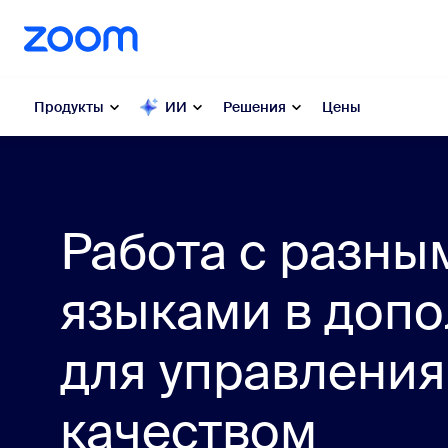
основному содержанию
ти в чат помощи
Продукты
ИИ
Решения
Цены
Популярные
Поп
Решения
Работа с разны
Zoom Workplace
My 
языками в доп
Бизнес-услуги Zoom
Zo
Zoom CX
для управления
Ph
Zoom AI
качеством
Con