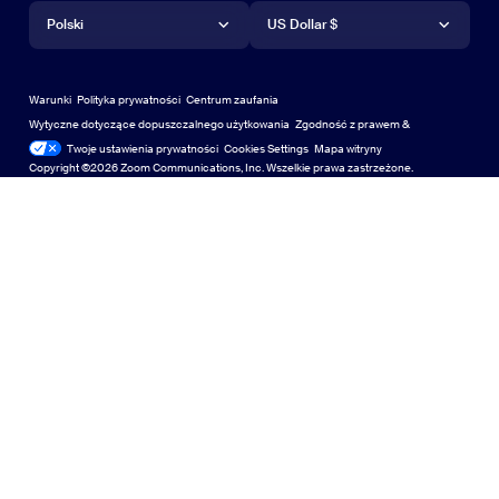
Język
Waluta
Centrum pomocy technicznej
Centrum pomocy
Webinary i wydarzenia
Aplikacja na Android
Polski
Aplikacja na Android
US Dollar $
Centrum nauki
Centrum szkoleniowe
Zoom Experience Center
Zoom Experience Center
Wirtualne tła Zoom
Wirtualne tła Zoom
Deutsch
US Dollar $
Społeczność Zoom
Zoom for Startups
Zoom for Startups
Warunki
Polityka prywatności
Centrum zaufania
English
Biblioteka treści technicznych
Biblioteka treści technicznych
Wytyczne dotyczące dopuszczalnego użytkowania
Zgodność z prawem &
Zgodność z prawem
Twoje ustawienia prywatności
Cookies Settings
Mapa witryny
Mapa witryny
Español
Informacje zwrotne
Copyright ©2026 Zoom Communications, Inc. Wszelkie prawa zastrzeżone.
Skontaktuj się z nami
Skontaktuj się z nami
Français
Dostępność
日本語
Wsparcie dla deweloperów
Wsparcie deweloperów
한국어
Prywatność, bezpieczeństwo, polityka prawna i
Polski
oświadczenie o przejrzystości ustawy o współczesnym
niewolnictwie
Polityka prywatności, bezpieczeństwa i prawna or
Português
Русский
Türkçe
中文（简体，中国）