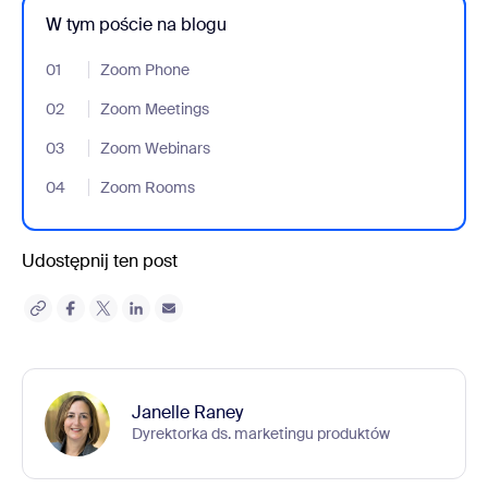
W tym poście na blogu
01
- Jumplink to Zoom Phone
Zoom Phone
02
- Jumplink to Zoom Meetings
Zoom Meetings
03
- Jumplink to Zoom Webinars
Zoom Webinars
04
- Jumplink to Zoom Rooms
Zoom Rooms
Udostępnij ten post
Janelle Raney
Dyrektorka ds. marketingu produktów