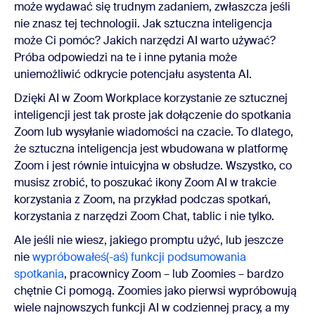
może wydawać się trudnym zadaniem, zwłaszcza jeśli
nie znasz tej technologii. Jak sztuczna inteligencja
może Ci pomóc? Jakich narzędzi AI warto używać?
Próba odpowiedzi na te i inne pytania może
uniemożliwić odkrycie potencjału asystenta AI.
Dzięki AI w Zoom Workplace korzystanie ze sztucznej
inteligencji jest tak proste jak dołączenie do spotkania
Zoom lub wysyłanie wiadomości na czacie. To dlatego,
że sztuczna inteligencja jest wbudowana w platformę
Zoom i jest równie intuicyjna w obsłudze. Wszystko, co
musisz zrobić, to poszukać ikony Zoom AI w trakcie
korzystania z Zoom, na przykład podczas spotkań,
korzystania z narzędzi Zoom Chat, tablic i nie tylko.
Ale jeśli nie wiesz, jakiego promptu użyć, lub jeszcze
nie
wypróbowałeś(-aś) funkcji podsumowania
spotkania
, pracownicy Zoom – lub Zoomies – bardzo
chętnie Ci pomogą. Zoomies jako pierwsi wypróbowują
wiele najnowszych funkcji AI w codziennej pracy, a my