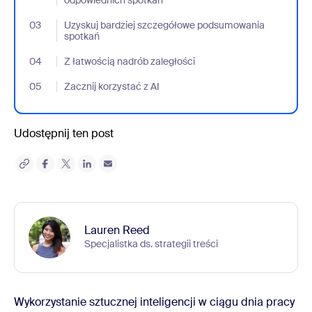
03
- Jumplink to Uzyskuj bardziej szczegółowe podsumowania spo
Uzyskuj bardziej szczegółowe podsumowania
spotkań
04
- Jumplink to Z łatwością nadrób zaległości
Z łatwością nadrób zaległości
05
- Jumplink to Zacznij korzystać z AI
Zacznij korzystać z AI
Udostępnij ten post
Lauren Reed
Specjalistka ds. strategii treści
Wykorzystanie sztucznej inteligencji w ciągu dnia pracy