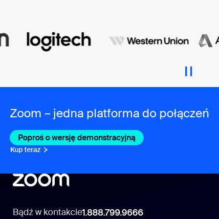
Zoom – jedna platforma do połączeń
Poproś o wersję demonstracyjną
Kup teraz
Bądź w kontakcie
1.888.799.9666