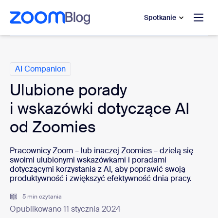
do pomocy na czacie
 do treści głównej
Spotkanie
Kategorie
AI Companion
Ulubione porady
i wskazówki dotyczące AI
od Zoomies
Pracownicy Zoom – lub inaczej Zoomies – dzielą się
swoimi ulubionymi wskazówkami i poradami
dotyczącymi korzystania z AI, aby poprawić swoją
produktywność i zwiększyć efektywność dnia pracy.
5 min czytania
Opublikowano 11 stycznia 2024