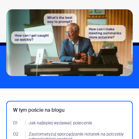
W tym poście na blogu
01
- Jumplink to Jak najlepiej wydawać polecenie
Jak najlepiej wydawać polecenie
02
- Jumplink to Zautomatyzuj sporządzanie notatek na potrzeby 
Zautomatyzuj sporządzanie notatek na potrzeby
odpowiednich spotkań