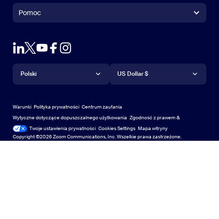
+1 888 799 9666
Kliknij, aby zadzwonić
Sterownik Zoom Rooms
Pomoc
Pomoc
Kontakt w sprawie sprzedaży
Rozszerzenie przeglądarki
Powiększenie testowe
Wypróbuj Zoom
Plany & Ceny
Plany i cennik
Wtyczka Outlook
Konto
Poproś o wersję demonstracyjną
Poproś o wersję demo
Aplikacje iPhone/iPad
Aplikacje iPhone/iPad
Język
Waluta
Centrum pomocy technicznej
Centrum pomocy
Webinary i wydarzenia
Aplikacja na Android
Polski
Aplikacja na Android
US Dollar $
Centrum nauki
Centrum szkoleniowe
Zoom Experience Center
Zoom Experience Center
Wirtualne tła Zoom
Wirtualne tła Zoom
Deutsch
US Dollar $
Społeczność Zoom
Zoom for Startups
Zoom for Startups
Warunki
Polityka prywatności
Centrum zaufania
English
Biblioteka treści technicznych
Biblioteka treści technicznych
Wytyczne dotyczące dopuszczalnego użytkowania
Zgodność z prawem &
Zgodność z prawem
Twoje ustawienia prywatności
Cookies Settings
Mapa witryny
Mapa witryny
Español
Informacje zwrotne
Copyright ©2026 Zoom Communications, Inc. Wszelkie prawa zastrzeżone.
Skontaktuj się z nami
Skontaktuj się z nami
Français
Dostępność
Indonesia
Wsparcie dla deweloperów
Wsparcie deweloperów
Italiano
Prywatność, bezpieczeństwo, polityka prawna i
日本語
oświadczenie o przejrzystości ustawy o współczesnym
niewolnictwie
Polityka prywatności, bezpieczeństwa i prawna or