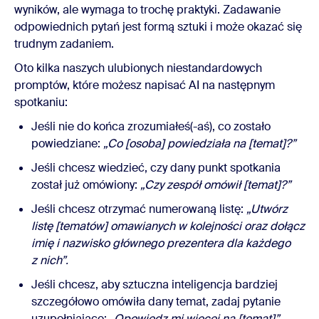
wyników, ale wymaga to trochę praktyki. Zadawanie
odpowiednich pytań jest formą sztuki i może okazać się
trudnym zadaniem.
Oto kilka naszych ulubionych niestandardowych
promptów, które możesz napisać AI na następnym
spotkaniu:
Jeśli nie do końca zrozumiałeś(-aś), co zostało
powiedziane:
„Co [osoba] powiedziała na [temat]?”
Jeśli chcesz wiedzieć, czy dany punkt spotkania
został już omówiony:
„Czy zespół omówił [temat]?”
Jeśli chcesz otrzymać numerowaną listę:
„Utwórz
listę [tematów] omawianych w kolejności oraz dołącz
imię i nazwisko głównego prezentera dla każdego
z nich”.
Jeśli chcesz, aby sztuczna inteligencja bardziej
szczegółowo omówiła dany temat, zadaj pytanie
uzupełniające:
„Opowiedz mi więcej na [temat]”.