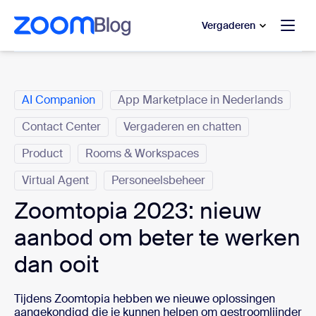
 naar hoofdinhoud gaan
 naar hulp via chat
Vergaderen
Categorieën
AI Companion
App Marketplace in Nederlands
Contact Center
Vergaderen en chatten
Product
Rooms & Workspaces
Virtual Agent
Personeelsbeheer
Zoomtopia 2023: nieuw
aanbod om beter te werken
dan ooit
Tijdens Zoomtopia hebben we nieuwe oplossingen
aangekondigd die je kunnen helpen om gestroomlijnder