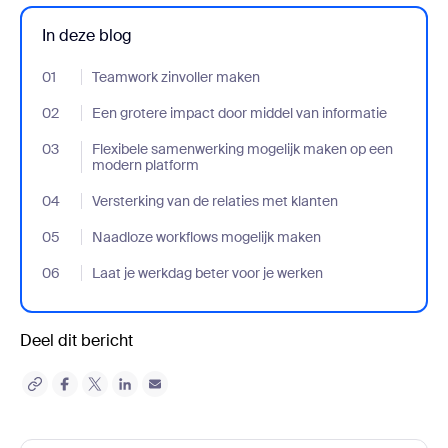
In deze blog
01
- Jumplink to Teamwork zinvoller maken
Teamwork zinvoller maken
02
- Jumplink to Een grotere impact door middel van informatie
Een grotere impact door middel van informatie
03
- Jumplink to Flexibele samenwerking mogelijk maken op een m
Flexibele samenwerking mogelijk maken op een
modern platform
04
- Jumplink to Versterking van de relaties met klanten
Versterking van de relaties met klanten
05
- Jumplink to Naadloze workflows mogelijk maken
Naadloze workflows mogelijk maken
06
- Jumplink to Laat je werkdag beter voor je werken
Laat je werkdag beter voor je werken
Deel dit bericht