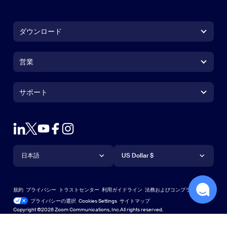
ダウンロード
Zoom Workplaceアプリ
Zoom Workplaceアプリ
営業
Zoom Roomsアプリ
Zoom Roomsアプリ
+1.888.799.9666
クリックで発信
Zoom Roomsコントローラ
サポート
サポート
営業担当にお問い合わせ
ブラウザ拡張機能
Zoom接続テスト
プランと料金
Outlookプラグイン
アカウント
デモをリクエスト
iPhone / iPadアプリ
iPhone / iPadアプリ
言語
通貨
ヘルプセンター
ヘルプセンター
ウェビナーとイベント
Androidアプリ
日本語
Androidアプリ
US Dollar $
ラーニングセンター
Zoom Experience Center
Zoom Experience Center
Zoomバーチャル背景
Deutsch
US Dollar $
Zoomコミュニティ
規約
プライバシー
トラストセンター
利用ガイドライン
法務およびコンプライアンス
English
テクニカルコンテンツライブラリ
テクニカルコンテンツライブラ
プライバシーの選択
Cookies Settings
サイトマップ
サイトマップ
Copyright ©2026 Zoom Communications, Inc.All rights reserved.
Español
フィードバック