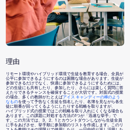
理由
リモート環境やハイブリッド環境で生徒を教育する場合、全員が
公平に参加できるようにするのは困難な場合があります。生徒が
参加できるだけでなく、快適に参加できるようにするためには、
どの生徒にも共有したり、参加したり、さらには楽しく質問に答
えたりできるチャンスを確保することが大切です。対面式の授業
の場合、多くの教師がたとえば
アイス キャンディーの棒のよう
なもの
を使って予告なく生徒を指名したり、名簿を見ながら各生
徒に順番が回ってくるようにしたりする戦略を取りますが、
ハイブリッド式の授業ではこの戦略を取り入れにくくなる場合も
あります。この課題に対処する方法の1つが「迅速な挙手」で
す。この方法では、3、2、1 とカウントダウンしながら生徒全員
に手をあげさせ、挙手順に参加順のリストを作成します。このリ
ストを教師はその場限りで使用したり、一日中繰り返し活用した