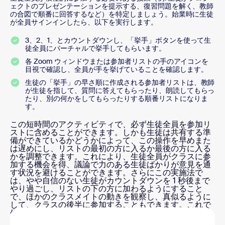
ェクトのプレゼンテーションを提示する、復習問題を解く、教師
の合図で順番に回答するなど）を特定しましょう。始業時に生徒
が全員サインインしたら、以下を実行します。
3、2、1、とカウントダウンし、「挙手」ボタンを使って生
徒全員にバーチャルで挙手してもらいます。
各 Zoom ウィンドウまたは参加者リストの手のアイコンを
目視で確認し、全員が手を挙げていることを確認します。
生徒の「挙手」の早さ順に作成される参加者リストは、教師
が生徒を指して、質問に答えてもらったり、朗読してもらっ
たり、別の何かをしてもらったりする順番リストになりま
す。
この短時間のアクティビティで、必ず生徒全員を参加リ
ストに含めることができます。しかも生徒は共有する準
備ができているかどうかによって、この操作を早めまた
は遅めにし、リストの最初の方に入るか最後の方に入る
かを調整できます。これにより、生徒全員がクラスに参
加する機会を得、議論で力のある生徒ばかりが意見を通
す状況を避けることができます。さらにこの実施法で
は、やや自信のない生徒がカウントダウンを 1 秒後まで
やり過ごし、リストの下の方に加わるようにすること
で、ほかのクラスメイトの動きを観察し、真似るように
して、クラスの後半に参加することもできます。これで
生徒は安心感が募り、心もとなさが薄れます。そして落
ち着いてきたら、取り組む意欲が湧いてきます。