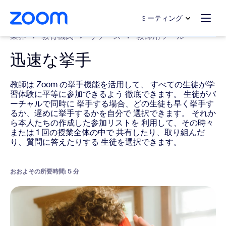
ンテンツへスキップ
チャットへスキップ
ミーティング
業界
教育機関
リソース
教師用ツール
迅速な挙手
教師は Zoom の挙手機能を活用して、 すべての生徒が学
習体験に平等に参加できるよう 徹底できます。 生徒がバ
ーチャルで同時に 挙手する場合、どの生徒も早く挙手す
るか、遅めに挙手するかを自分で 選択できます。 それか
ら本人たちの作成した参加リストを 利用して、その時々
または 1 回の授業全体の中で 共有したり、取り組んだ
り、質問に答えたりする 生徒を選択できます。
おおよその所要時間: 5 分