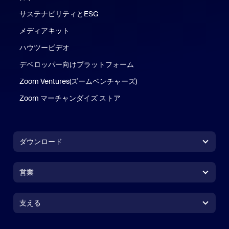
サステナビリティとESG
メディアキット
ハウツービデオ
デベロッパー向けプラットフォーム
Zoom Ventures(ズームベンチャーズ)
Zoom マーチャンダイズ ストア
Zoom マーチャンダイズ ストア
ダウンロード
Zoom Workplace アプリ
Zoom Workplace アプリ
営業
Zoom Rooms アプリ
Zoom Rooms アプリ
1.888.799.9666
クリックで発信
Zoom Rooms コントローラ
支える
支える
営業担当にお問い合わせ
ブラウザ拡張機能
ズームのテスト