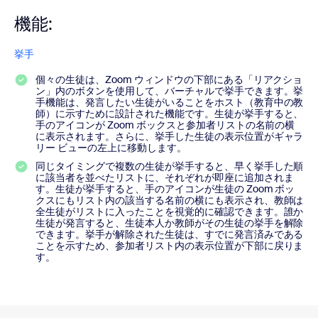
機能:
挙手
個々の生徒は、Zoom ウィンドウの下部にある「リアクショ
ン」内のボタンを使用して、バーチャルで挙手できます。挙
手機能は、発言したい生徒がいることをホスト（教育中の教
師）に示すために設計された機能です。生徒が挙手すると、
手のアイコンが Zoom ボックスと参加者リストの名前の横
に表示されます。さらに、挙手した生徒の表示位置がギャラ
リー ビューの左上に移動します。
同じタイミングで複数の生徒が挙手すると、早く挙手した順
に該当者を並べたリストに、それぞれが即座に追加されま
す。生徒が挙手すると、手のアイコンが生徒の Zoom ボッ
クスにもリスト内の該当する名前の横にも表示され、教師は
全生徒がリストに入ったことを視覚的に確認できます。誰か
生徒が発言すると、生徒本人か教師がその生徒の挙手を解除
できます。挙手が解除された生徒は、すでに発言済みである
ことを示すため、参加者リスト内の表示位置が下部に戻りま
す。