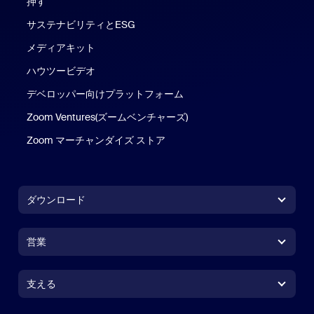
押す
サステナビリティとESG
メディアキット
ハウツービデオ
デベロッパー向けプラットフォーム
Zoom Ventures(ズームベンチャーズ)
Zoom マーチャンダイズ ストア
Zoom マーチャンダイズ ストア
ダウンロード
Zoom Workplace アプリ
Zoom Workplace アプリ
営業
Zoom Rooms アプリ
Zoom Rooms アプリ
1.888.799.9666
クリックで発信
Zoom Rooms コントローラ
支える
支える
営業担当にお問い合わせ
ブラウザ拡張機能