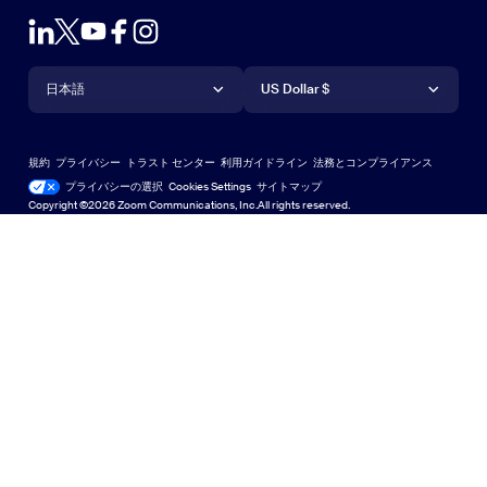
ズームのテスト
プランと価格
Outlook プラグイン
アカウント
デモを申し込む
iPhone / iPadアプリ
言語
通貨
サポートセンター
サポートセンター
ウェビナーとイベント
Androidアプリ
日本語
US Dollar $
ラーニングセンター
Zoom Experience Center
Zoom Experience Center
Zoomバーチャル背景
Deutsch
US Dollar $
Zoomコミュニティ
規約
プライバシー
トラスト センター
利用ガイドライン
法務とコンプライアンス
English
テクニカルコンテンツライブラリ
テクニカルコンテンツライブラ
プライバシーの選択
Cookies Settings
サイトマップ
サイトマップ
Copyright ©2026 Zoom Communications, Inc.All rights reserved.
Español
フィードバック
お問い合わせ
お問い合わせ
Français
アクセシビリティ（ユーザー補助）
Italiano
開発者サポート
日本語
プライバシー、セキュリティ、法的ポリシー、および現代
한국어
奴隷法の透明性に関する声明
Nederlands
Polski