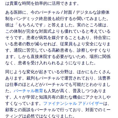
は貴重な時間を効率的に活用できます。
ある医師に、今のバーチャル / 対面 / デジタルな診療体
制をパンデミック終息後も続行するか聞いてみました。
彼は「もちろんです」と答えました。実のところ彼は、
この体制が完全な対面式よりも優れていると考えている
そうです。患者が病気を媒介することもあり、待合室に
いる患者の数が減らせれば、従業員もより安全になりま
す。通院に苦労している高齢患者も、診察しやすくなり
ます。しかも直接来院する必要がないため、場所に関係
なく、患者を受け入れられるようになりました。
同じような変化が起きている分野は、ほかにもたくさん
あります。裁判もバーチャルで運営されており、法曹界
は仕事のほとんどがバーチャルでも可能だとわかりまし
た。
バーチャル教育
も人気が高く、普及しつつありま
す。人々が学習と知識共有の新たな機会にアクセスしや
すくなっています。
ファイナンシャル アドバイザー
は、
顧客との面談をバーチャルで行っており、対面でのミー
ティングは必然ではなくなりました。