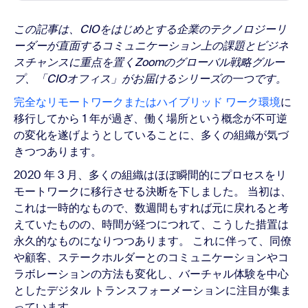
この記事は、CIOをはじめとする企業のテクノロジーリ
ーダーが直面するコミュニケーション上の課題とビジネ
スチャンスに重点を置くZoomのグローバル戦略グルー
プ、「CIOオフィス」がお届けるシリーズの一つです。
完全なリモートワークまたはハイブリッド ワーク環境
に
移行してから 1 年が過ぎ、働く場所という概念が不可逆
の変化を遂げようとしていることに、多くの組織が気づ
きつつあります。
2020 年 3 月、多くの組織はほぼ瞬間的にプロセスをリ
モートワークに移行させる決断を下しました。 当初は、
これは一時的なもので、数週間もすれば元に戻れると考
えていたものの、時間が経つにつれて、こうした措置は
永久的なものになりつつあります。 これに伴って、同僚
や顧客、ステークホルダーとのコミュニケーションやコ
ラボレーションの方法も変化し、バーチャル体験を中心
としたデジタル トランスフォーメーションに注目が集ま
っています。