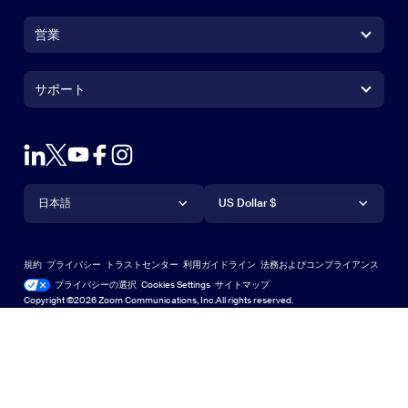
Zoom Workplaceアプリ
Zoom Workplaceアプリ
営業
Zoom Roomsアプリ
Zoom Roomsアプリ
+1.888.799.9666
クリックで発信
Zoom Roomsコントローラ
サポート
サポート
営業担当にお問い合わせ
ブラウザ拡張機能
Zoom接続テスト
プランと料金
Outlookプラグイン
アカウント
デモをリクエスト
iPhone / iPadアプリ
iPhone / iPadアプリ
言語
通貨
ヘルプセンター
ヘルプセンター
ウェビナーとイベント
Androidアプリ
日本語
Androidアプリ
US Dollar $
ラーニングセンター
Zoom Experience Center
Zoom Experience Center
Zoomバーチャル背景
Deutsch
US Dollar $
Zoomコミュニティ
規約
プライバシー
トラストセンター
利用ガイドライン
法務およびコンプライアンス
English
テクニカルコンテンツライブラリ
テクニカルコンテンツライブラ
プライバシーの選択
Cookies Settings
サイトマップ
サイトマップ
Copyright ©2026 Zoom Communications, Inc.All rights reserved.
Español
フィードバック
お問い合わせ
お問い合わせ
Français
アクセシビリティ
日本語
開発者向けサポート