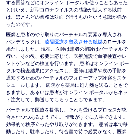
する回答などにオンライン ポータルを使うこともあった
とはいえ、新型コロナウイルスの感染が拡大する以前
は、ほとんどの業務は対面で行うものという意識が強か
ったのです。
医師と患者のやり取りにバーチャルな要素が導入され、
パンデミックは、
遠隔医療を普及させる触媒
のロールを
果たしました。 現在、医師は患者の初診はバーチャルで
行い、その後、必要に応じて、医療施設で血液検査やレ
ントゲンなどの検査を行います。 患者はオンライン ポー
タルで検査結果にアクセスし、医師は結果や次の手順を
通知するためのバーチャルのフォローアップ診察をスケ
ジュールします。 病院から薬局に処方箋を送ることもで
きますし、あるいは患者がオンライン ポータルからネッ
ト注文して、郵送してもらうこともできます。
バーチャルで医療を提供し、それを受けるプロセスが統
合されつつあるようです。 情報がすぐに入手できます。
効果的で秩序立ったやり取りができます。 患者は車で移
動したり、駐車したり、待合室で待つ必要がなく、医師