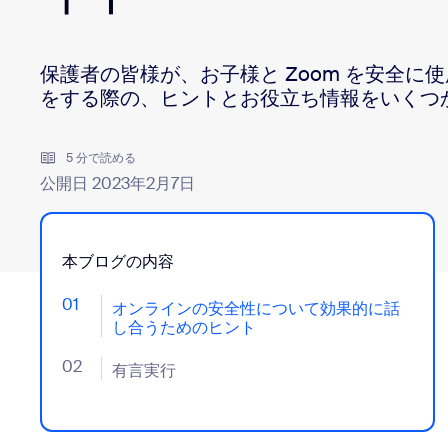
デベロッパー
Bon
アプリと連携
保護者の皆様が、お子様と Zoom を安全に
をする際の、ヒントとお役立ち情報をいくつ
デスクトップにインストール
お問い合わせ
5 分で読める
ダウンロードセンター
+1.888.799.9666
/
+1-888-303-101
公開日 2023年2月7日
本ブログの内容
01
- Jumplink to オンラインの安全性について効果
オンラインの安全性について効果的に話
し合うためのヒント
02
- Jumplink to 有言実行
有言実行