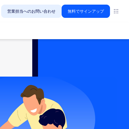
営業担当へのお問い合わせ
無料でサインアップ
Zoomのお客様が今関心を寄せているソリューションをご紹
ーティング
ーム
vas
インサイト