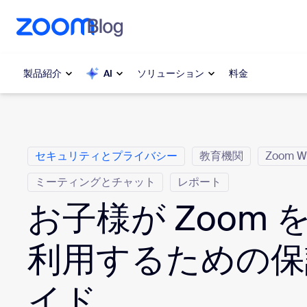
ンテンツへスキップ
チャットへスキップ
製品紹介
AI
ソリューション
料金
カ テ ゴ リ
人気
人気
セキュリティとプライバシー
教育機関
Zoom W
注目を集
Zoom Workplace
介します
ミーティングとチャット
レポート
Zoomビジネスサービス
お子様が Zoom 
My 
Zoom CX
Zo
利用するための保
電
Zoom AI
イド
Con