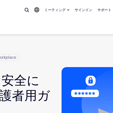
ミーティング
サインイン
サポート
orkplace
めているもの、トレンドになっているもの、話題を呼んでいるもの — 
。
を安全に
Notes
ミ
omMate
ル
護者用ガ
話
Can
tact Center
CX